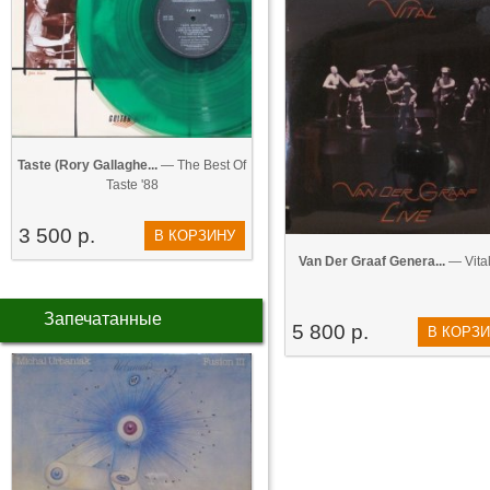
Taste (Rory Gallaghe...
— The Best Of
Taste '88
3 500 р.
В КОРЗИНУ
Van Der Graaf Genera...
— Vital
Запечатанные
5 800 р.
В КОРЗ