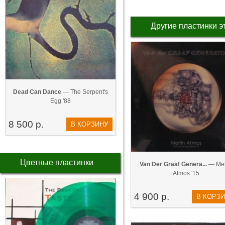
Другие пластинки э
Dead Can Dance
— The Serpent's
Egg '88
8 500 р.
В КОРЗИНУ
Цветные пластинки
Van Der Graaf Genera...
— Mer
Atmos '15
4 900 р.
В КОРЗ