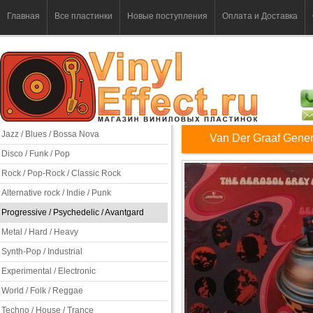
Главная
Все пластинки
Новые поступления
Оплата и Доставка
Jazz / Blues / Bossa Nova
Van Der Graaf Gener
Disco / Funk / Pop
Rock / Pop-Rock / Classic Rock
Alternative rock / Indie / Punk
Progressive / Psychedelic / Avantgard
Metal / Hard / Heavy
Synth-Pop / Industrial
Experimental / Electronic
World / Folk / Reggae
Techno / House / Trance