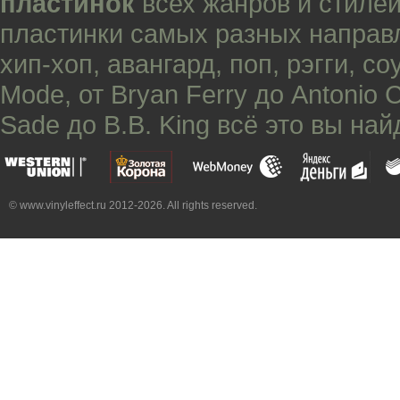
пластинок
всех жанров и стилей
пластинки самых разных направ
хип-хоп
,
авангард
,
поп
,
рэгги
,
со
Mode
, от
Bryan Ferry
до
Antonio 
Sade
до
B.B. King
всё это вы най
© www.vinyleffect.ru 2012-2026. All rights reserved.