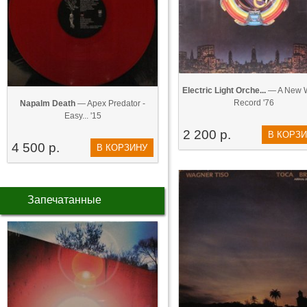
Electric Light Orche...
— A New 
Record '76
Napalm Death
— Apex Predator -
Easy... '15
2 200 р.
В КОРЗ
4 500 р.
В КОРЗИНУ
Запечатанные