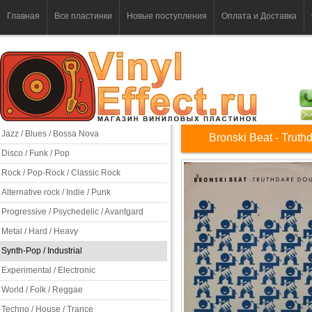
Главная
Все пластинки
Новые поступления
Оплата и Доставка
Jazz / Blues / Bossa Nova
Bronski Beat - Trut
Disco / Funk / Pop
Rock / Pop-Rock / Classic Rock
Alternative rock / Indie / Punk
Progressive / Psychedelic / Avantgard
Metal / Hard / Heavy
Synth-Pop / Industrial
Experimental / Electronic
World / Folk / Reggae
Techno / House / Trance