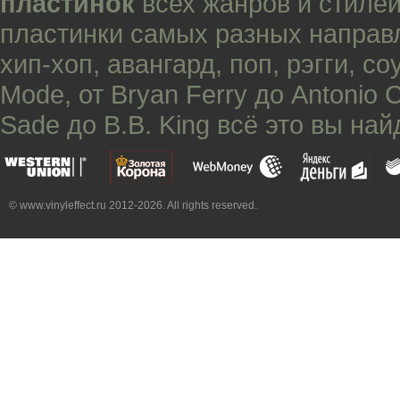
пластинок
всех жанров и стилей
пластинки самых разных направ
хип-хоп
,
авангард
,
поп
,
рэгги
,
со
Mode
, от
Bryan Ferry
до
Antonio 
Sade
до
B.B. King
всё это вы най
© www.vinyleffect.ru 2012-2026. All rights reserved.