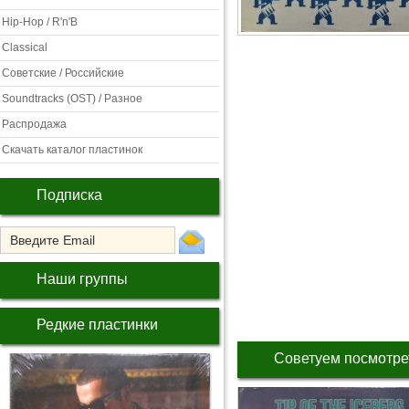
Hip-Hop / R'n'B
Classical
Советские / Российские
Soundtracks (OST) / Разное
Распродажа
Скачать каталог пластинок
Подписка
Наши группы
Редкие пластинки
Советуем посмотре