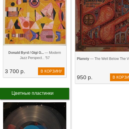
Donald Byrd / Gigi G...
— Modern
Jazz Perspect... '57
Planxty
— The Well Below The V..
3 700 р.
В КОРЗИНУ
950 р.
В КОРЗ
Цветные пластинки