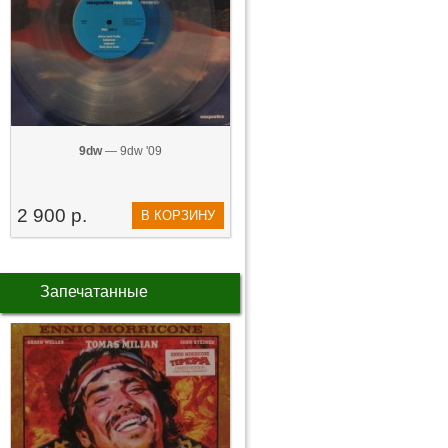
9dw
— 9dw '09
2 900 р.
В КОРЗИНУ
Запечатанные