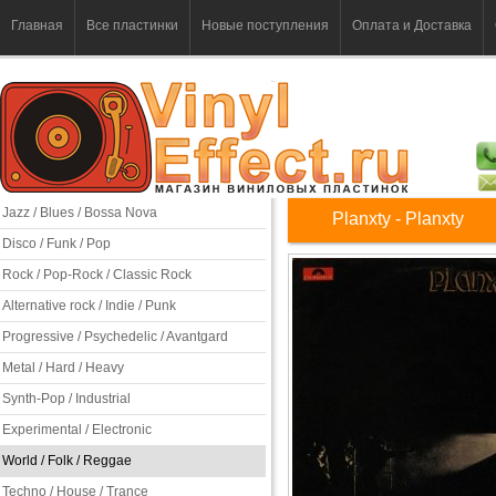
Главная
Все пластинки
Новые поступления
Оплата и Доставка
Jazz / Blues / Bossa Nova
Planxty - Planxty
Disco / Funk / Pop
Rock / Pop-Rock / Classic Rock
Alternative rock / Indie / Punk
Progressive / Psychedelic / Avantgard
Metal / Hard / Heavy
Synth-Pop / Industrial
Experimental / Electronic
World / Folk / Reggae
Techno / House / Trance