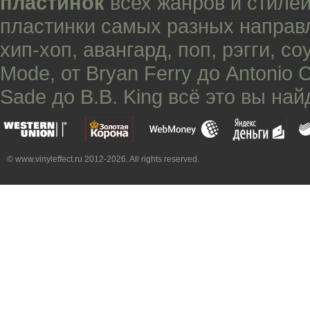
пластинок
всех жанров и стилей
пластинки самых разных направ
хип-хоп
,
авангард
,
поп
,
рэгги
,
со
Mode
, от
Bryan Ferry
до
Antonio 
Sade
до
B.B. King
всё это вы най
© www.vinyleffect.ru 2012-2026. All rights reserved.