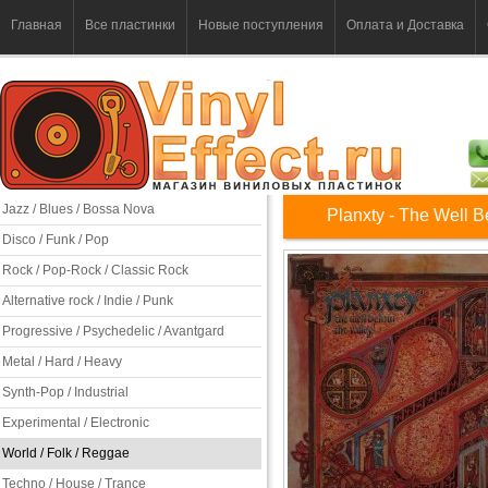
Главная
Все пластинки
Новые поступления
Оплата и Доставка
Jazz / Blues / Bossa Nova
Planxty - The Well B
Disco / Funk / Pop
Rock / Pop-Rock / Classic Rock
Alternative rock / Indie / Punk
Progressive / Psychedelic / Avantgard
Metal / Hard / Heavy
Synth-Pop / Industrial
Experimental / Electronic
World / Folk / Reggae
Techno / House / Trance