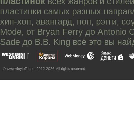
пластинок
всех жанров и стилей
пластинки самых разных направ
хип-хоп
,
авангард
,
поп
,
рэгги
,
со
Mode
, от
Bryan Ferry
до
Antonio 
Sade
до
B.B. King
всё это вы най
© www.vinyleffect.ru 2012-2026. All rights reserved.