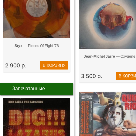
Styx
— Pieces Of Eight '78
Jean-Michel Jarre
— Oxygene 
2 900 р.
В КОРЗИНУ
3 500 р.
В КОРЗ
Запечатанные