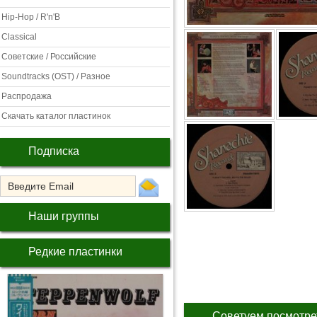
Hip-Hop / R'n'B
Classical
Советские / Российские
Soundtracks (OST) / Разное
Распродажа
Скачать каталог пластинок
Подписка
Наши группы
Редкие пластинки
Советуем посмотре