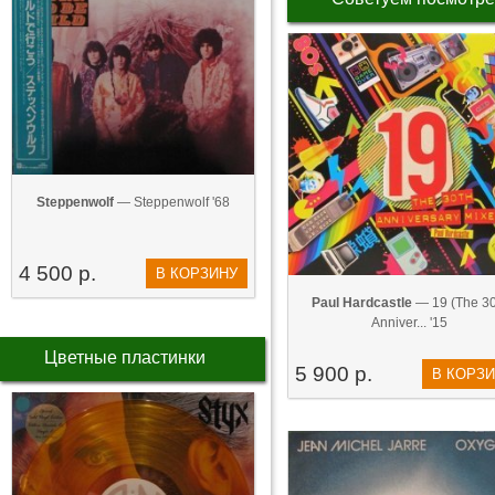
Steppenwolf
— Steppenwolf '68
4 500 р.
В КОРЗИНУ
Paul Hardcastle
— 19 (The 30
Anniver... '15
Цветные пластинки
5 900 р.
В КОРЗ