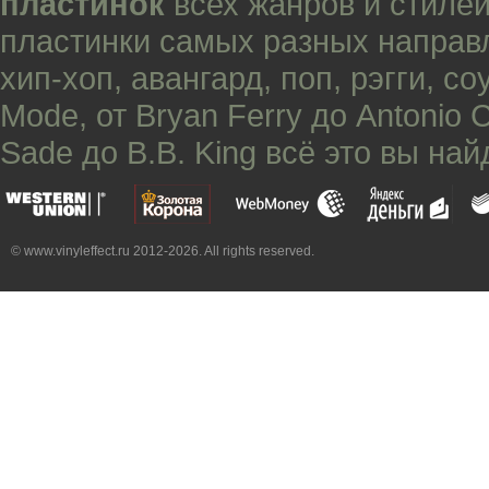
пластинок
всех жанров и стилей
пластинки самых разных направ
хип-хоп
,
авангард
,
поп
,
рэгги
,
со
Mode
, от
Bryan Ferry
до
Antonio 
Sade
до
B.B. King
всё это вы най
© www.vinyleffect.ru 2012-2026. All rights reserved.