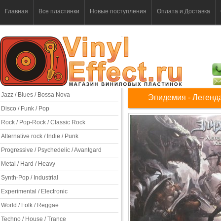
Главная
Все пластинки
Новые поступления
Оплата и Доставка
Jazz / Blues / Bossa Nova
Эпидемия - Легенд
Disco / Funk / Pop
Rock / Pop-Rock / Classic Rock
Alternative rock / Indie / Punk
Progressive / Psychedelic / Avantgard
Metal / Hard / Heavy
Synth-Pop / Industrial
Experimental / Electronic
World / Folk / Reggae
Techno / House / Trance