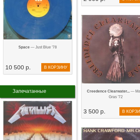
Space
— Just Blue '78
10 500 р.
В КОРЗИНУ
Запечатанные
Creedence Clearwater...
— Ma
Gras '72
3 500 р.
В КОРЗ