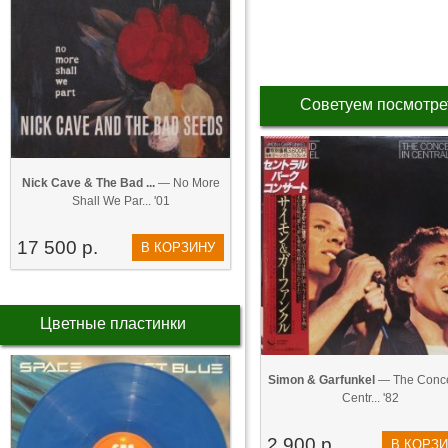
Советуем посмотре
Nick Cave & The Bad ...
— No More
Shall We Par... '01
17 500 р.
В КОРЗИНУ
Цветные пластинки
Simon & Garfunkel
— The Conce
Centr... '82
2 900 р.
В КОРЗ