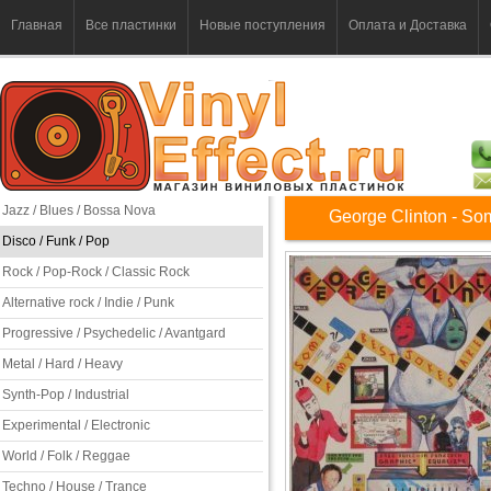
Главная
Все пластинки
Новые поступления
Оплата и Доставка
Jazz / Blues / Bossa Nova
George Clinton - So
Disco / Funk / Pop
Rock / Pop-Rock / Classic Rock
Alternative rock / Indie / Punk
Progressive / Psychedelic / Avantgard
Metal / Hard / Heavy
Synth-Pop / Industrial
Experimental / Electronic
World / Folk / Reggae
Techno / House / Trance