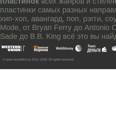
пластинок
всех жанров и стилей
пластинки самых разных направ
хип-хоп
,
авангард
,
поп
,
рэгги
,
со
Mode
, от
Bryan Ferry
до
Antonio 
Sade
до
B.B. King
всё это вы най
© www.vinyleffect.ru 2012-2026. All rights reserved.