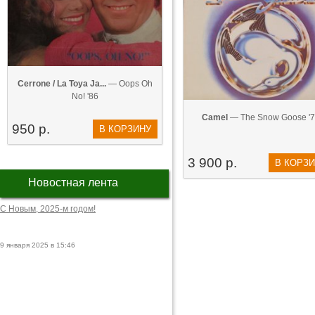
Cerrone / La Toya Ja...
— Oops Oh
No! '86
Camel
— The Snow Goose '7
950 р.
В КОРЗИНУ
3 900 р.
В КОРЗ
Новостная лента
С Новым, 2025-м годом!
9 января 2025 в 15:46