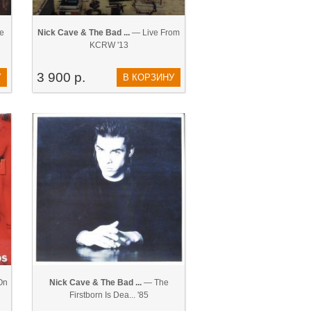
e
Nick Cave & The Bad ...
— Live From
KCRW '13
3 900 р.
У
В КОРЗИНУ
On
Nick Cave & The Bad ...
— The
Firstborn Is Dea... '85