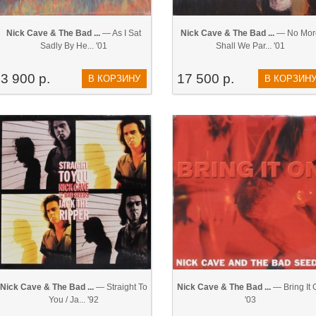
Nick Cave & The Bad ...
— As I Sat
Nick Cave & The Bad ...
— No Mor
Sadly By He... '01
Shall We Par... '01
3 900 р.
17 500 р.
В КОРЗИНУ
В КОРЗИН
Nick Cave & The Bad ...
— Straight To
Nick Cave & The Bad ...
— Bring It 
You / Ja... '92
'03