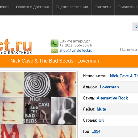
ления
Оплата и Доставка
Оценка состояния
Контакты
О магазине
0
Санкт-Петербург
+7 (921) 856-35-76
shop@vinyleffect.ru
Nick Cave & The Bad Seeds - Loverman
Исполнитель:
Nick Cave & T
Альбом:
Loverman
Стиль:
Alternative Rock
Лейбл:
Mute
Страна:
UK
Год:
1994