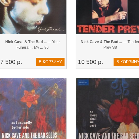
Nick Cave & The Bad ...
— Your
Nick Cave & The Bad ...
— Tende
Funeral ... My ... '86
Prey '88
7 500 р.
10 500 р.
В КОРЗИНУ
В КОРЗИН