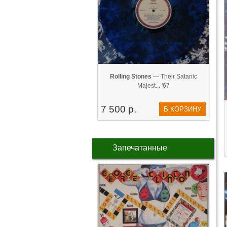
Rolling Stones
— Their Satanic
Majest... '67
7 500 р.
В КОРЗИНУ
Запечатанные