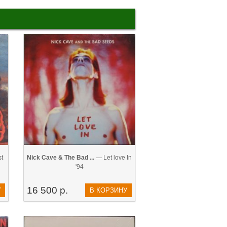
t
Nick Cave & The Bad ...
— Let love In
'94
16 500 р.
У
В КОРЗИНУ