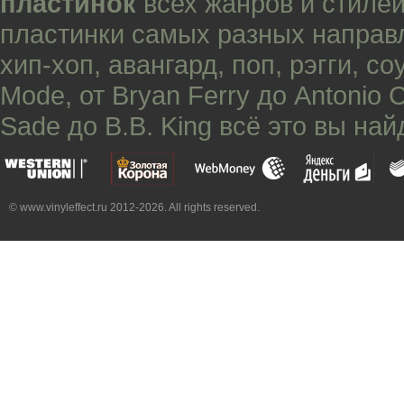
пластинок
всех жанров и стилей
пластинки самых разных направ
хип-хоп
,
авангард
,
поп
,
рэгги
,
со
Mode
, от
Bryan Ferry
до
Antonio 
Sade
до
B.B. King
всё это вы най
© www.vinyleffect.ru 2012-2026. All rights reserved.