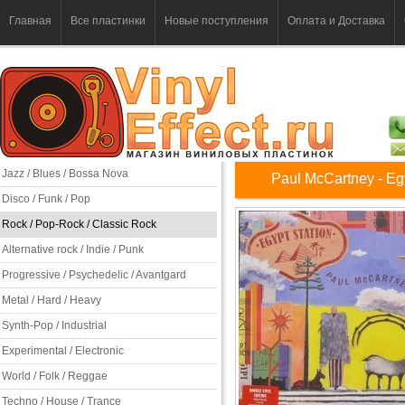
Главная
Все пластинки
Новые поступления
Оплата и Доставка
Jazz / Blues / Bossa Nova
Paul McCartney - Egy
Disco / Funk / Pop
Rock / Pop-Rock / Classic Rock
Alternative rock / Indie / Punk
Progressive / Psychedelic / Avantgard
Metal / Hard / Heavy
Synth-Pop / Industrial
Experimental / Electronic
World / Folk / Reggae
Techno / House / Trance