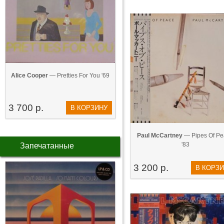
Alice Cooper
— Pretties For You '69
3 700 р.
В КОРЗИНУ
Paul McCartney
— Pipes Of Pe
'83
Запечатанные
3 200 р.
В КОРЗ