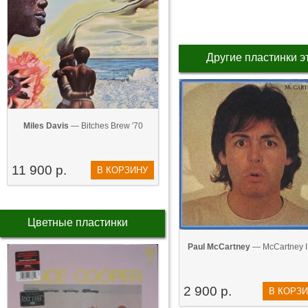
Другие пластинки э
Miles Davis
— Bitches Brew '70
11 900 р.
В КОРЗИНУ
Цветные пластинки
Paul McCartney
— McCartney II
2 900 р.
В КОРЗ