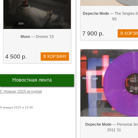
Depeche Mode
— The Singles 8
'85
7 900 р.
В КОРЗ
Muse
— Drones '15
4 500 р.
В КОРЗИНУ
Новостная лента
С Новым, 2025-м годом!
9 января 2025 в 15:46
Depeche Mode
— Personal Je
2011 '11