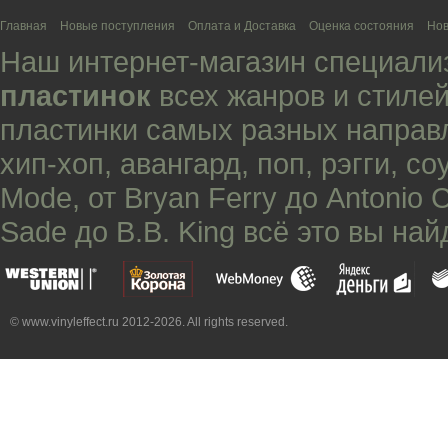
Главная
Новые поступления
Оплата и Доставка
Оценка состояния
Нов
Наш интернет-магазин специали
пластинок
всех жанров и стилей
пластинки самых разных направ
хип-хоп
,
авангард
,
поп
,
рэгги
,
со
Mode
, от
Bryan Ferry
до
Antonio 
Sade
до
B.B. King
всё это вы най
© www.vinyleffect.ru 2012-2026. All rights reserved.