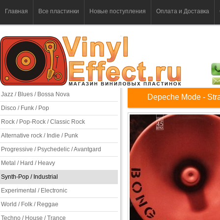
Главная
Все пластинки
Новые поступления
Оплата и Доставка
Jazz / Blues / Bossa Nova
Depeche Mode - Str
Disco / Funk / Pop
Rock / Pop-Rock / Classic Rock
Alternative rock / Indie / Punk
Progressive / Psychedelic / Avantgard
Metal / Hard / Heavy
Synth-Pop / Industrial
Experimental / Electronic
World / Folk / Reggae
Techno / House / Trance