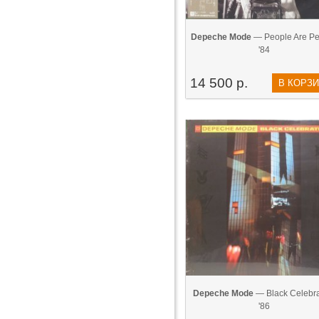
Depeche Mode
— People Are Pe
'84
14 500 р.
В КОРЗ
Depeche Mode
— Black Celebra
'86