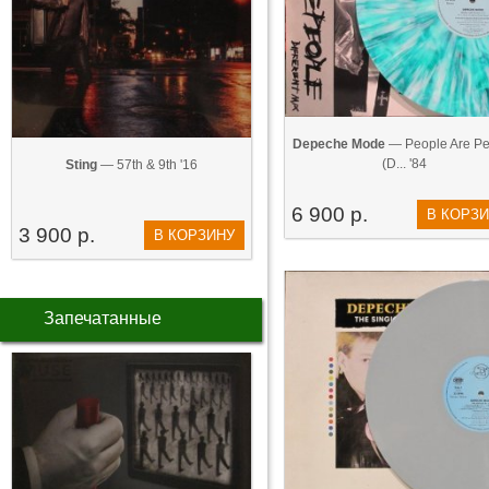
Depeche Mode
— People Are Pe
(D... '84
Sting
— 57th & 9th '16
6 900 р.
В КОРЗ
3 900 р.
В КОРЗИНУ
Запечатанные