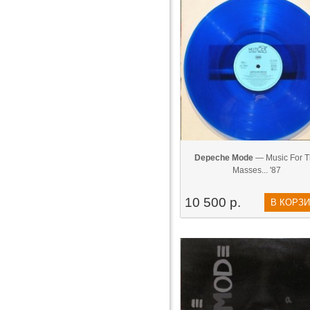
Depeche Mode
— Music For T
Masses... '87
10 500 р.
В КОРЗ