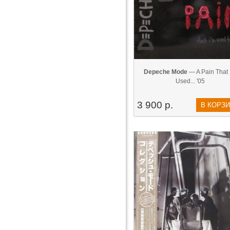
Depeche Mode
— A Pain That 
Used... '05
3 900 р.
В КОРЗ