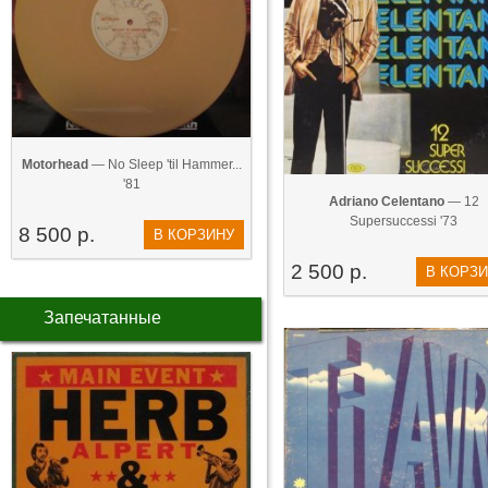
Motorhead
— No Sleep 'til Hammer...
'81
Adriano Celentano‎
— 12
Supersuccessi '73
8 500 р.
В КОРЗИНУ
2 500 р.
В КОРЗ
Запечатанные