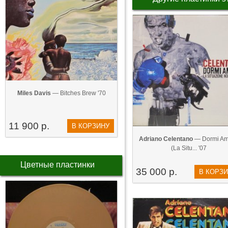
Miles Davis
— Bitches Brew '70
11 900 р.
В КОРЗИНУ
Adriano Celentano
— Dormi Am
(La Situ... '07
Цветные пластинки
35 000 р.
В КОРЗ