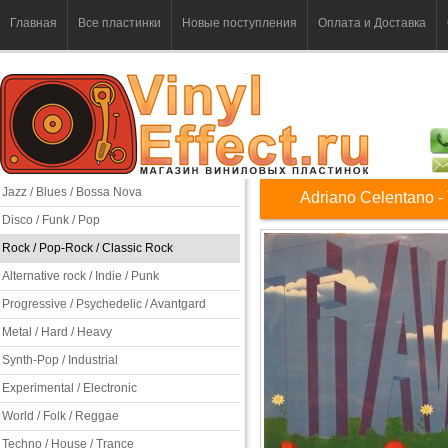
Главная
Все пластинки
Новые поступления
Оплата и Доставка
Jazz / Blues / Bossa Nova
Adriano Celentano - 
Disco / Funk / Pop
Rock / Pop-Rock / Classic Rock
Alternative rock / Indie / Punk
Progressive / Psychedelic / Avantgard
Metal / Hard / Heavy
Synth-Pop / Industrial
Experimental / Electronic
World / Folk / Reggae
Techno / House / Trance