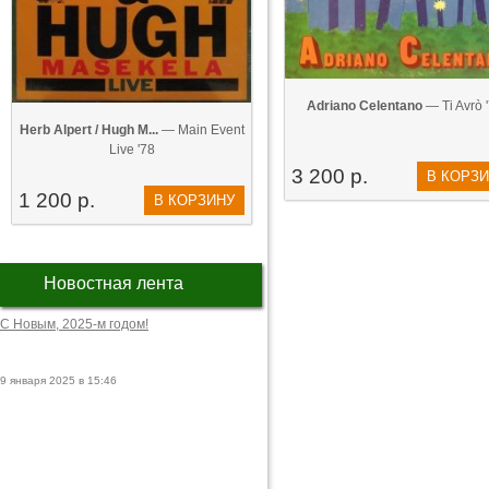
Adriano Celentano
— Ti Avrò 
Herb Alpert / Hugh M...
— Main Event
Live '78
3 200 р.
В КОРЗ
1 200 р.
В КОРЗИНУ
Новостная лента
С Новым, 2025-м годом!
9 января 2025 в 15:46