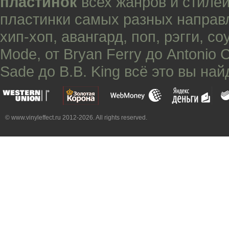
пластинок
всех жанров и стилей
пластинки самых разных направ
хип-хоп
,
авангард
,
поп
,
рэгги
,
со
Mode
, от
Bryan Ferry
до
Antonio 
Sade
до
B.B. King
всё это вы най
© www.vinyleffect.ru 2012-2026. All rights reserved.