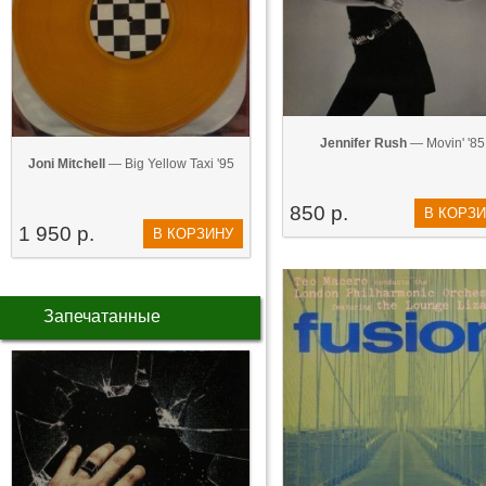
Jennifer Rush
— Movin' '85
Joni Mitchell
— Big Yellow Taxi '95
850 р.
В КОРЗ
1 950 р.
В КОРЗИНУ
Запечатанные