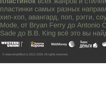
пластинок
всех жанров и стилей
пластинки самых разных направ
хип-хоп
,
авангард
,
поп
,
рэгги
,
со
Mode
, от
Bryan Ferry
до
Antonio 
Sade
до
B.B. King
всё это вы най
© www.vinyleffect.ru 2012-2026. All rights reserved.