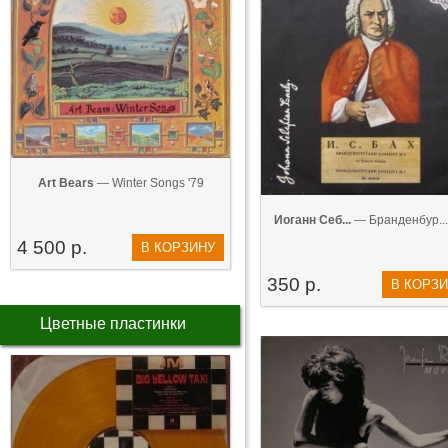
Art Bears
— Winter Songs '79
Иоганн Себ...
— Бранденбур...
4 500 р.
В КОРЗИНУ
350 р.
В КОРЗ
Цветные пластинки