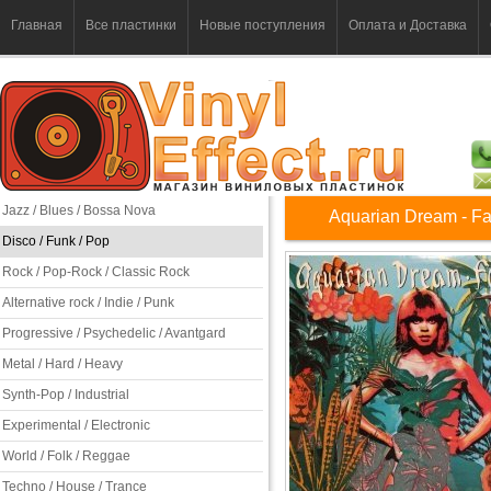
Главная
Все пластинки
Новые поступления
Оплата и Доставка
Jazz / Blues / Bossa Nova
Aquarian Dream - F
Disco / Funk / Pop
Rock / Pop-Rock / Classic Rock
Alternative rock / Indie / Punk
Progressive / Psychedelic / Avantgard
Metal / Hard / Heavy
Synth-Pop / Industrial
Experimental / Electronic
World / Folk / Reggae
Techno / House / Trance