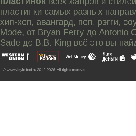
пластинок
всех жанров и стилей
пластинки самых разных направ
хип-хоп
,
авангард
,
поп
,
рэгги
,
со
Mode
, от
Bryan Ferry
до
Antonio 
Sade
до
B.B. King
всё это вы най
© www.vinyleffect.ru 2012-2026. All rights reserved.