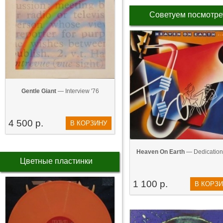
Советуем посмотре
Gentle Giant
— Interview '76
4 500 р.
В КОРЗИНУ
Heaven On Earth
— Dedication
Цветные пластинки
1 100 р.
В КОРЗ