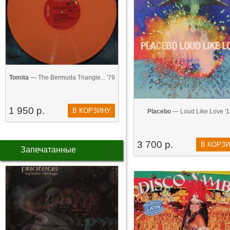
Tomita
— The Bermuda Triangle... '79
1 950 р.
В КОРЗИНУ
Placebo
— Loud Like Love '1
3 700 р.
В КОРЗ
Запечатанные