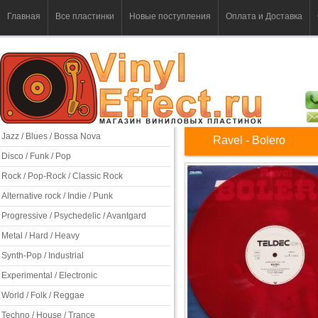
Главная
Все пластинки
Новые поступления
Оплата и Доставка
Jazz / Blues / Bossa Nova
Ravel - Bolero
Disco / Funk / Pop
Rock / Pop-Rock / Classic Rock
Alternative rock / Indie / Punk
Progressive / Psychedelic / Avantgard
Metal / Hard / Heavy
Synth-Pop / Industrial
Experimental / Electronic
World / Folk / Reggae
Techno / House / Trance