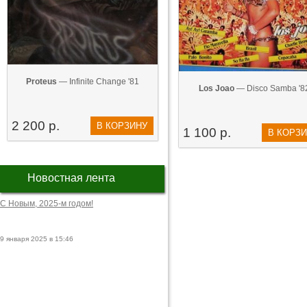
Proteus
— Infinite Change '81
Los Joao
— Disco Samba '8
2 200 р.
В КОРЗИНУ
1 100 р.
В КОРЗ
Новостная лента
С Новым, 2025-м годом!
9 января 2025 в 15:46