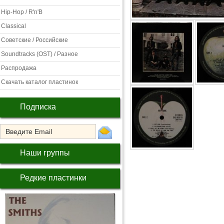
Hip-Hop / R'n'B
Classical
Советские / Российские
Soundtracks (OST) / Разное
Распродажа
Скачать каталог пластинок
Подписка
Наши группы
Редкие пластинки