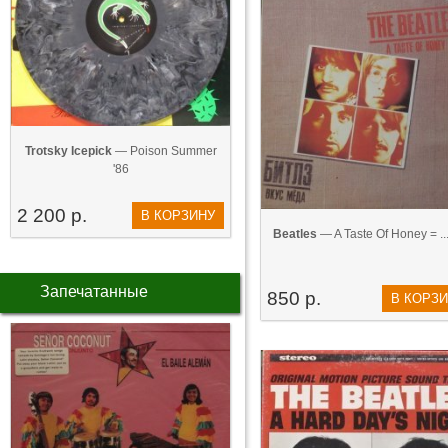
Trotsky Icepick
— Poison Summer
'86
2 200 р.
В КОРЗИНУ
Beatles
— A Taste Of Honey = ...
Запечатанные
850 р.
В КОРЗ