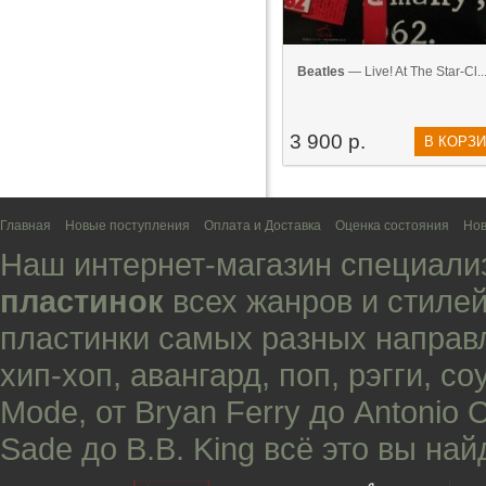
Beatles
— Live! At The Star-Cl...
3 900 р.
В КОРЗ
Главная
Новые поступления
Оплата и Доставка
Оценка состояния
Нов
Наш интернет-магазин специали
пластинок
всех жанров и стилей
пластинки самых разных направ
хип-хоп
,
авангард
,
поп
,
рэгги
,
со
Mode
, от
Bryan Ferry
до
Antonio 
Sade
до
B.B. King
всё это вы най