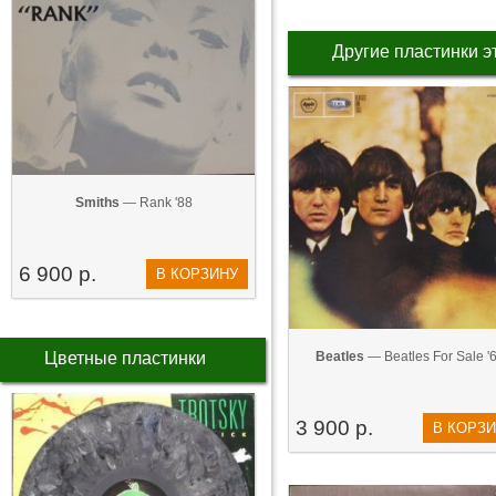
Другие пластинки э
Smiths
— Rank '88
6 900 р.
В КОРЗИНУ
Цветные пластинки
Beatles
— Beatles For Sale '
3 900 р.
В КОРЗ