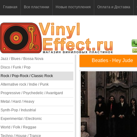
Главная
Все пластинки
Новые поступления
Оплата и Доставка
Jazz / Blues / Bossa Nova
Beatles - Hey Jude
Disco / Funk / Pop
Rock / Pop-Rock / Classic Rock
Alternative rock / Indie / Punk
Progressive / Psychedelic / Avantgard
Metal / Hard / Heavy
Synth-Pop / Industrial
Experimental / Electronic
World / Folk / Reggae
Techno / House / Trance