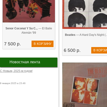
Senor Coconut Y Su C...
— El Baile
Alemán '99
Beatles
— A Hard Day's Night (..
7 500 р.
В КОРЗИНУ
6 500 р.
В КОРЗ
Новостная лента
С Новым, 2025-м годом!
9 января 2025 в 15:46