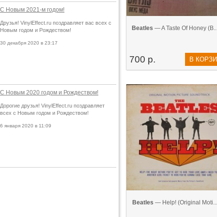
С Новым 2021-м годом!
Друзья! VinylEffect.ru поздравляет вас всех с
Beatles
— A Taste Of Honey (В...
Новым годом и Рождеством!
30 декабря 2020 в 23:17
700 р.
В КОРЗ
С Новым 2020 годом и Рождеством!
Дорогие друзья! VinylEffect.ru поздравляет
всех с Новым годом и Рождеством!
6 января 2020 в 11:09
Beatles
— Help! (Original Moti...