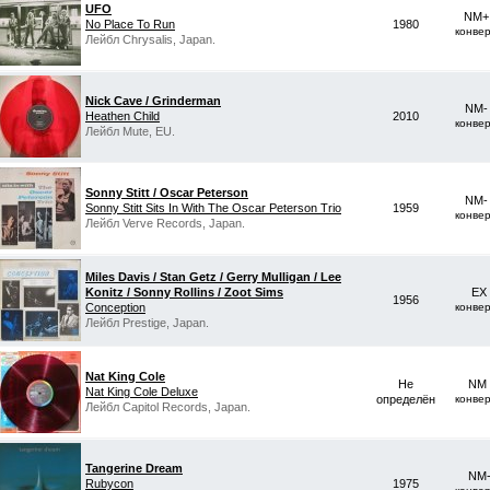
UFO
NM+ 
No Place To Run
1980
конве
Лейбл Chrysalis, Japan.
Nick Cave / Grinderman
NM-
Heathen Child
2010
конве
Лейбл Mute, EU.
Sonny Stitt / Oscar Peterson
NM-
Sonny Stitt Sits In With The Oscar Peterson Trio
1959
конве
Лейбл Verve Records, Japan.
Miles Davis / Stan Getz / Gerry Mulligan / Lee
Konitz / Sonny Rollins / Zoot Sims
EX
1956
Conception
конве
Лейбл Prestige, Japan.
Nat King Cole
Не
NM 
Nat King Cole Deluxe
определён
конве
Лейбл Capitol Records, Japan.
Tangerine Dream
NM-
Rubycon
1975