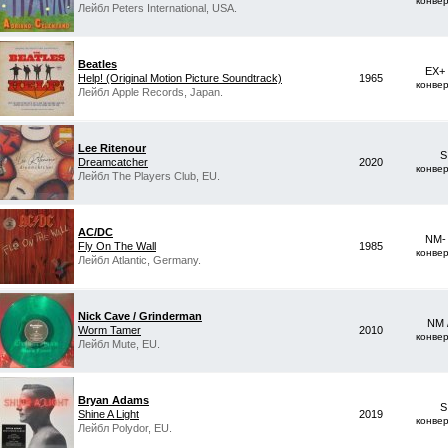
конве
Лейбл Peters International, USA.
Beatles
EX+
Help! (Original Motion Picture Soundtrack)
1965
конве
Лейбл Apple Records, Japan.
Lee Ritenour
S
Dreamcatcher
2020
конве
Лейбл The Players Club, EU.
AC/DC
NM-
Fly On The Wall
1985
конве
Лейбл Atlantic, Germany.
Nick Cave / Grinderman
NM 
Worm Tamer
2010
конве
Лейбл Mute, EU.
Bryan Adams
S
Shine A Light
2019
конве
Лейбл Polydor, EU.