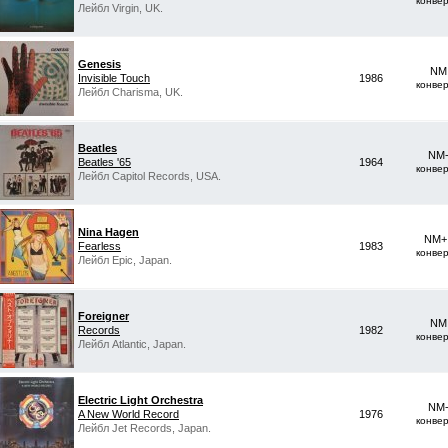
конве
Лейбл Virgin, UK.
Genesis
NM 
Invisible Touch
1986
конве
Лейбл Charisma, UK.
Beatles
NM-
Beatles '65
1964
конве
Лейбл Capitol Records, USA.
Nina Hagen
NM+ 
Fearless
1983
конве
Лейбл Epic, Japan.
Foreigner
NM 
Records
1982
конве
Лейбл Atlantic, Japan.
Electric Light Orchestra
NM-
A New World Record
1976
конве
Лейбл Jet Records, Japan.