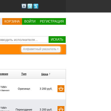
КОРЗИНА
ВОЙТИ
РЕГИСТРАЦИЯ
ИСКАТЬ
Алфавитный указатель +
↑
ояние
Тип
Цена
/ NM+
Оригинал
3 200 руб.
рт/винил
/ NM+
Переиздание
3 200 руб.