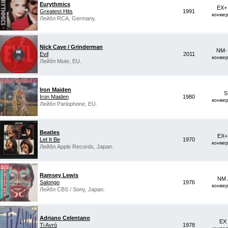
Eurythmics
EX+
Greatest Hits
1991
конве
Лейбл RCA, Germany.
Nick Cave / Grinderman
NM-
Evil
2011
конве
Лейбл Mute, EU.
Iron Maiden
S
Iron Maiden
1980
конве
Лейбл Parlophone, EU.
Beatles
EX+
Let It Be
1970
конве
Лейбл Apple Records, Japan.
Ramsey Lewis
NM 
Salongo
1976
конве
Лейбл CBS / Sony, Japan.
Adriano Celentano
EX
Ti Avrò
1978