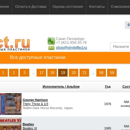
ления
Оплата и Доставка
Оценка состояния
Контакты
О магазине
0
Санкт-Петербург
+7 (921) 856-35-76
shop@vinyleffect.ru
Все доступные пластинки
1
2
3
17
18
19
20
21
58
59
...
...
Исполнитель / Альбом
Год
Сост
George Harrison
NM 
Thirty Three & 1/3
1976
конве
Лейбл Dark Horse Records, Japan.
Beatles
NM 
Beatles VI
1965