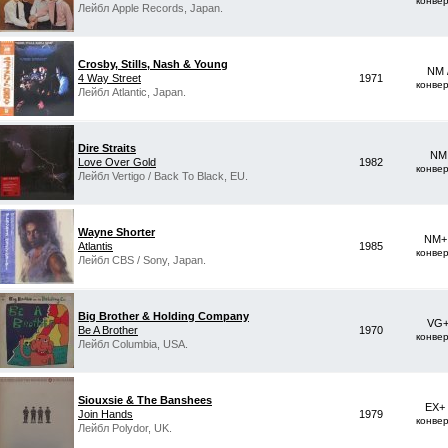
конве
Лейбл Apple Records, Japan.
Crosby, Stills, Nash & Young
NM 
4 Way Street
1971
конве
Лейбл Atlantic, Japan.
Dire Straits
NM 
Love Over Gold
1982
конве
Лейбл Vertigo / Back To Black, EU.
Wayne Shorter
NM+ 
Atlantis
1985
конве
Лейбл CBS / Sony, Japan.
Big Brother & Holding Company
VG+
Be A Brother
1970
конве
Лейбл Columbia, USA.
Siouxsie & The Banshees
EX+
Join Hands
1979
конве
Лейбл Polydor, UK.