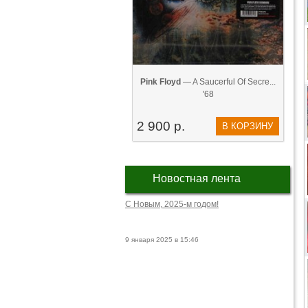
Pink Floyd
— A Saucerful Of Secre...
'68
2 900 р.
В КОРЗИНУ
Новостная лента
С Новым, 2025-м годом!
9 января 2025 в 15:46