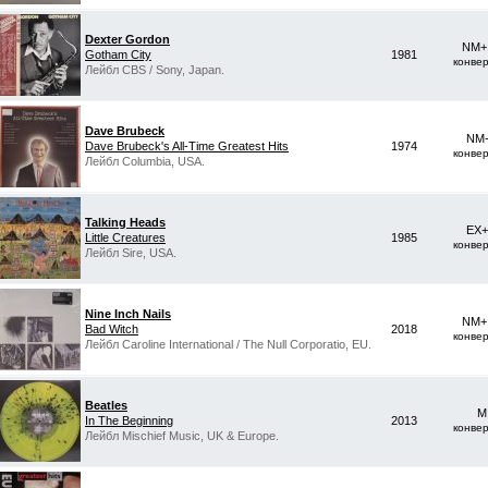
Dexter Gordon
NM+ 
Gotham City
1981
конве
Лейбл CBS / Sony, Japan.
Dave Brubeck
NM-
Dave Brubeck's All-Time Greatest Hits
1974
конве
Лейбл Columbia, USA.
Talking Heads
EX+
Little Creatures
1985
конве
Лейбл Sire, USA.
Nine Inch Nails
NM+ 
Bad Witch
2018
конве
Лейбл Caroline International / The Null Corporatio, EU.
Beatles
M
In The Beginning
2013
конве
Лейбл Mischief Music, UK & Europe.