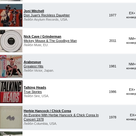
Joni Mitchell
EX+
Don Juan's Reckless Daughter
1977
конве
Лейбл Asylum Records, USA.
Nick Cave / Grinderman
NM+ 
Mickey Mouse & The Goodbye Man
2011
конве
Лейбл Mute, EU.
Arabesque
NM+ 
Greatest Hits
1981
конве
Лейбл Victor, Japan.
Talking Heads
EX+
True Stories
1986
конве
Лейбл Sire, USA.
Herbie Hancock / Chick Corea
An Evening With Herbie Hancock & Chick Corea In
EX+
1978
Concert 1978
конве
Лейбл Columbia, USA.