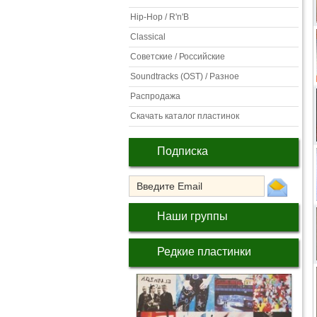
Hip-Hop / R'n'B
Classical
Советские / Российские
Soundtracks (OST) / Разное
Распродажа
Скачать каталог пластинок
Подписка
Наши группы
Редкие пластинки