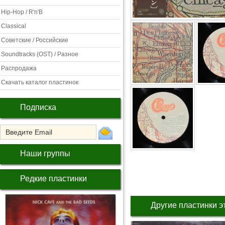
Hip-Hop / R'n'B
Classical
Советские / Российские
Soundtracks (OST) / Разное
Распродажа
Скачать каталог пластинок
Подписка
Наши группы
Редкие пластинки
Другие пластинки э