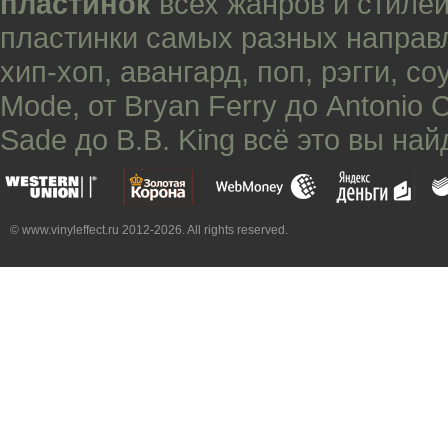
пластинок
всех жанров и стилей
пластинки самых разных направ
хип-хоп
,
авангард
,
поп
,
рэгги
,
со
Mode
, от
Bryan Ferry
до
Antonio 
Sade
до
B.B. King
всё это вы най
© www.vinyleffect.ru 2012-2026. All rights reserved.