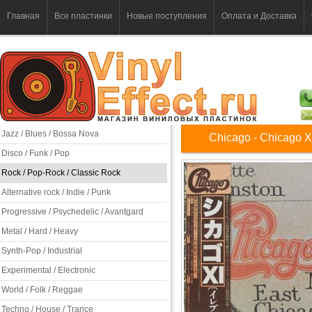
Главная
Все пластинки
Новые поступления
Оплата и Доставка
Jazz / Blues / Bossa Nova
Chicago - Chicago X
Disco / Funk / Pop
Rock / Pop-Rock / Classic Rock
Alternative rock / Indie / Punk
Progressive / Psychedelic / Avantgard
Metal / Hard / Heavy
Synth-Pop / Industrial
Experimental / Electronic
World / Folk / Reggae
Techno / House / Trance