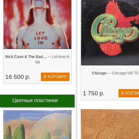
Nick Cave & The Bad ...
— Let love In
'94
Chicago
— Chicago VIII '75
16 500 р.
В КОРЗИНУ
1 750 р.
В КОРЗ
Цветные пластинки