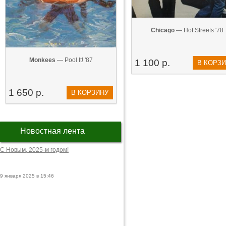
Chicago
— Hot Streets '78
Monkees
— Pool It! '87
1 100 р.
В КОРЗ
1 650 р.
В КОРЗИНУ
Новостная лента
С Новым, 2025-м годом!
9 января 2025 в 15:46