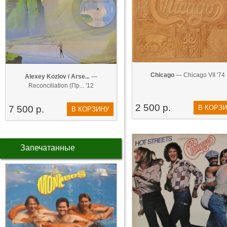
Chicago
— Chicago VII '74
Alexey Kozlov / Arse...
—
Reconciliation (Пр... '12
2 500 р.
7 500 р.
В КОРЗ
В КОРЗИНУ
Запечатанные