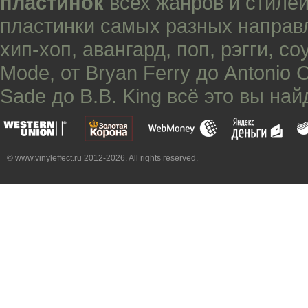
пластинок
всех жанров и стилей
пластинки самых разных направ
хип-хоп
,
авангард
,
поп
,
рэгги
,
со
Mode
, от
Bryan Ferry
до
Antonio 
Sade
до
B.B. King
всё это вы най
© www.vinyleffect.ru 2012-2026. All rights reserved.