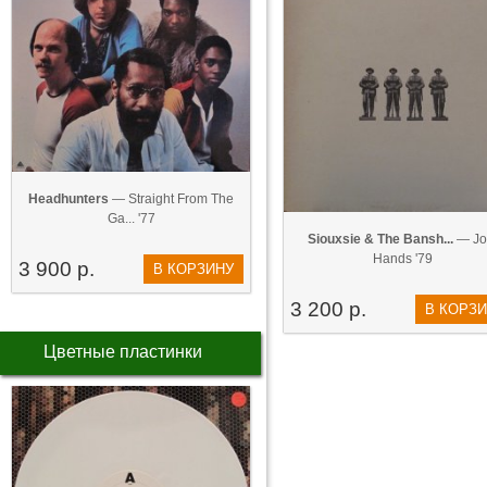
Headhunters
— Straight From The
Ga... '77
Siouxsie & The Bansh...
— Jo
Hands '79
3 900 р.
В КОРЗИНУ
3 200 р.
В КОРЗ
Цветные пластинки