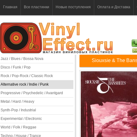
Главная
Все пластинки
Новые поступления
Оплата и Доставка
Jazz / Blues / Bossa Nova
Siouxsie & The Bans
Disco / Funk / Pop
Rock / Pop-Rock / Classic Rock
Alternative rock / Indie / Punk
Progressive / Psychedelic / Avantgard
Metal / Hard / Heavy
Synth-Pop / Industrial
Experimental / Electronic
World / Folk / Reggae
Techno / House / Trance