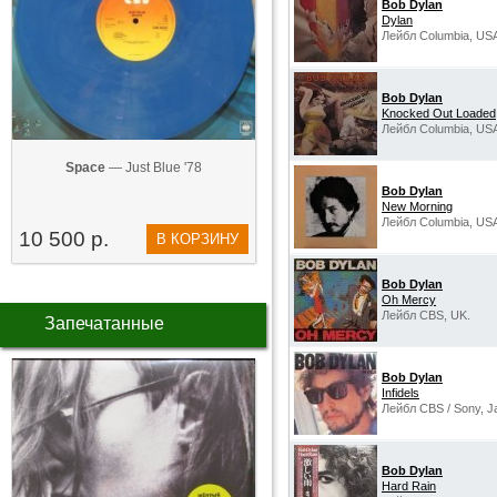
Bob Dylan
Dylan
Лейбл Columbia, US
Bob Dylan
Knocked Out Loaded
Лейбл Columbia, US
Space
— Just Blue '78
Bob Dylan
New Morning
Лейбл Columbia, US
10 500 р.
В КОРЗИНУ
Bob Dylan
Oh Mercy
Лейбл CBS, UK.
Запечатанные
Bob Dylan
Infidels
Лейбл CBS / Sony, J
Bob Dylan
Hard Rain