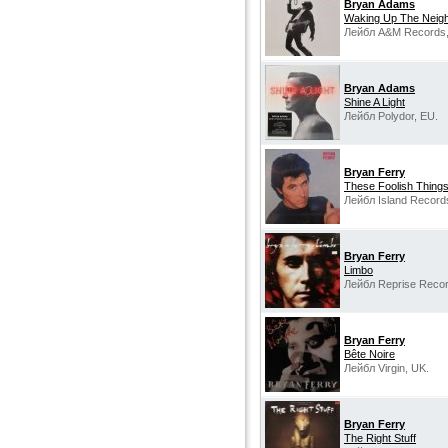
Bryan Adams
Waking Up The Neig
Лейбл A&M Records, 
Bryan Adams
Shine A Light
Лейбл Polydor, EU.
Bryan Ferry
These Foolish Thing
Лейбл Island Record
Bryan Ferry
Limbo
Лейбл Reprise Recor
Bryan Ferry
Bête Noire
Лейбл Virgin, UK.
Bryan Ferry
The Right Stuff