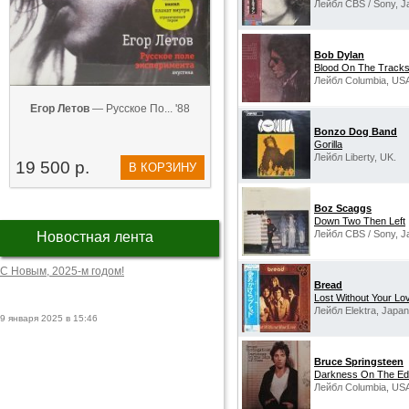
Лейбл CBS / Sony, J
Bob Dylan
Blood On The Track
Лейбл Columbia, US
Егор Летов
— Русское По... '88
Bonzo Dog Band
Gorilla
Лейбл Liberty, UK.
19 500 р.
В КОРЗИНУ
Boz Scaggs
Down Two Then Left
Лейбл CBS / Sony, J
Новостная лента
С Новым, 2025-м годом!
Bread
Lost Without Your Lo
Лейбл Elektra, Japan
9 января 2025 в 15:46
Bruce Springsteen
Darkness On The Ed
Лейбл Columbia, US