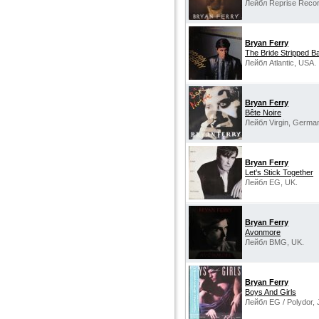
Лейбл Reprise Recor
Bryan Ferry
The Bride Stripped B
Лейбл Atlantic, USA.
Bryan Ferry
Bête Noire
Лейбл Virgin, Germa
Bryan Ferry
Let's Stick Together
Лейбл EG, UK.
Bryan Ferry
Avonmore
Лейбл BMG, UK.
Bryan Ferry
Boys And Girls
Лейбл EG / Polydor, 