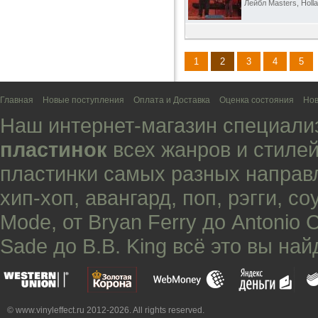
Лейбл Masters, Holla
1
2
3
4
5
Главная
Новые поступления
Оплата и Доставка
Оценка состояния
Нов
Наш интернет-магазин специали
пластинок
всех жанров и стилей
пластинки самых разных направ
хип-хоп
,
авангард
,
поп
,
рэгги
,
со
Mode
, от
Bryan Ferry
до
Antonio 
Sade
до
B.B. King
всё это вы най
© www.vinyleffect.ru 2012-2026. All rights reserved.