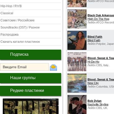
Лейбл ATCO Record
Hip-Hop / R'n'B
Classical
Black Oak Arkansa
High On The Hog
Советские / Российские
Лейбл ATCO Record
Soundtracks (OST) / Разное
Распродажа
Blind Faith
Blind Faith
Скачать каталог пластинок
Лейбл Polydor, Japan
Подписка
Blood, Sweat & Tea
Hi-De-Ho
Лейбл CBS, Italy.
Наши группы
Blood, Sweat & Tea
New City
Лейбл Columbia, US
Редкие пластинки
Bob Dylan
Nashville Skyline
Лейбл CBS, UK.