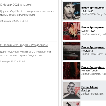
С Новым 2021-м годом!
Bruce Springsteen
The River
Друзья! VinylEffect.ru поздравляет вас всех с
Лейбл CBS / Sony, J
Новым годом и Рождеством!
30 декабря 2020 в 23:17
Bruce Springsteen
Lucky Town
Лейбл Columbia, Holl
С Новым 2020 годом и Рождеством!
Bruce Springsteen
Nebraska
Дорогие друзья! VinylEffect.ru поздравляет
Лейбл CBS / Sony, J
всех с Новым годом и Рождеством!
6 января 2020 в 11:09
Bruce Springsteen
Human Touch
Лейбл Columbia, Holl
Bryan Adams
Get Up
Лейбл Polydor, EU.