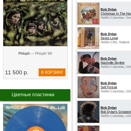
Bob Dylan
Christmas In The Hea
Лейбл Columbia / So
Bob Dylan
Street-Legal
Лейбл CBS, Holland.
Phluph
— Phluph '68
Bob Dylan
Nashville Skyline
Лейбл Columbia, US
11 500 р.
В КОРЗИНУ
Bob Dylan
Self Portrait
Лейбл Columbia, US
Цветные пластинки
Bob Dylan
Bob Dylan's Greatest 
Лейбл Columbia, US