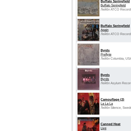
Buffalo Springfield
Buffalo Springfield
Лейбл ATCO Record
Buffalo Springfield
Again
Лейбл ATCO Record
Byrds
Preflyte
Лейбл Columbia, US
Byrds
Byrds
Лейбл Asylum Record
Camouflage (2)
La La La
Лейбл Silence, Swed
Canned Heat
Live