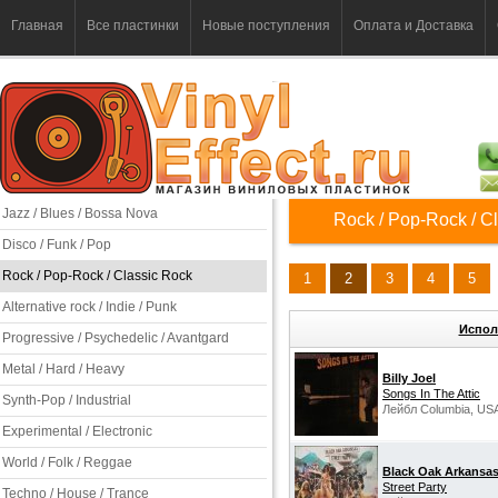
Главная
Все пластинки
Новые поступления
Оплата и Доставка
Jazz / Blues / Bossa Nova
Rock / Pop-Rock / C
Disco / Funk / Pop
Rock / Pop-Rock / Classic Rock
1
2
3
4
5
Alternative rock / Indie / Punk
Испол
Progressive / Psychedelic / Avantgard
Metal / Hard / Heavy
Billy Joel
Songs In The Attic
Synth-Pop / Industrial
Лейбл Columbia, US
Experimental / Electronic
World / Folk / Reggae
Black Oak Arkansa
Street Party
Techno / House / Trance