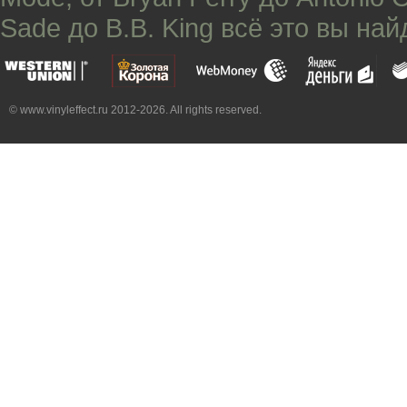
Sade
до
B.B. King
всё это вы най
© www.vinyleffect.ru 2012-2026. All rights reserved.