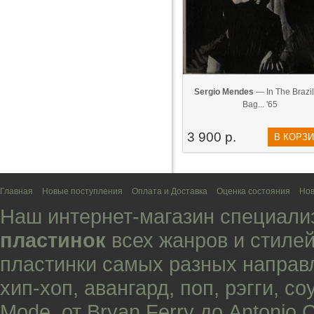
Sergio Mendes
— In The Brazil
Bag... '65
3 900 р.
В КОРЗ
Главная
Новые поступления
Оплата и Доставка
Оценка состояния
Нов
Наш интернет-магазин специали
пластинок
всех жанров и стилей
пластинки самых разных направ
хип-хоп
,
авангард
,
поп
,
рэгги
,
со
Mode
, от
Bryan Ferry
до
Antonio 