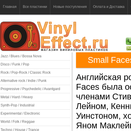
Главная
Все пластинки
Новые поступления
Оплата и Доставка
Jazz / Blues / Bossa Nova
Small Face
Disco / Funk / Pop
Rock / Pop-Rock / Classic Rock
Английская ро
Alternative rock / Indie / Punk
Faces была о
Progressive / Psychedelic / Avantgard
членами Стив
Metal / Hard / Heavy
Лейном, Кен
Synth-Pop / Industrial
Уинстоном, хо
Experimental / Electronic
World / Folk / Reggae
Яном Маклейг
Techno / House / Trance