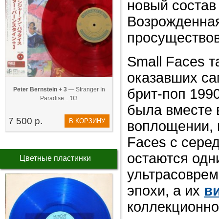
новый состав
Возрожденная
просуществова
Small Faces т
оказавших са
Peter Bernstein + 3
— Stranger In
брит-поп 1990
Paradise... '03
была вместе 
7 500 р.
В КОРЗИНУ
воплощении, 
Faces с сере
остаются одн
Цветные пластинки
ультрасоврем
эпохи, а их
в
коллекционно