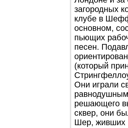
загородных к
клубе в Шефф
основном, со
пьющих рабоч
песен. Подав
ориентирован
(который при
Стрингфеллоу
Они играли с
равнодушными
решающего вы
сквер, они б
Шер, живших 