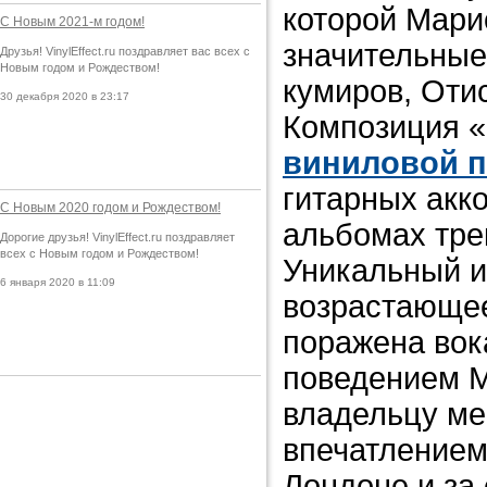
которой Мари
С Новым 2021-м годом!
значительные
Друзья! VinylEffect.ru поздравляет вас всех с
Новым годом и Рождеством!
кумиров, Оти
30 декабря 2020 в 23:17
Композиция «
виниловой п
гитарных акк
С Новым 2020 годом и Рождеством!
альбомах трек
Дорогие друзья! VinylEffect.ru поздравляет
всех с Новым годом и Рождеством!
Уникальный и
6 января 2020 в 11:09
возрастающее
поражена вок
поведением М
владельцу ме
впечатлением
Лондоне и за