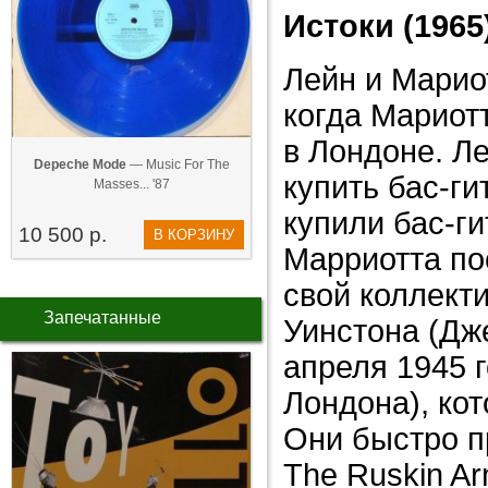
Истоки (1965
Лейн и Мариот
когда Мариотт
в Лондоне. Л
Depeche Mode
— Music For The
купить бас-ги
Masses... '87
купили бас-г
10 500 р.
В КОРЗИНУ
Марриотта по
свой коллект
Запечатанные
Уинстона (Дж
апреля 1945 
Лондона), кот
Они быстро п
The Ruskin A