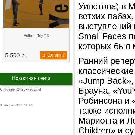
Уинстона) в M
ветхих пабах
выступлений 
Small Faces п
Yello
— Toy '16
которых был 
5 500 р.
В КОРЗИНУ
Ранний репер
классические
Новостная лента
«Jump Back»,
Брауна, «You'
С Новым, 2025-м годом!
Робинсона и 
9 января 2025 в 15:46
также исполн
Мариотта и Л
Children» и с