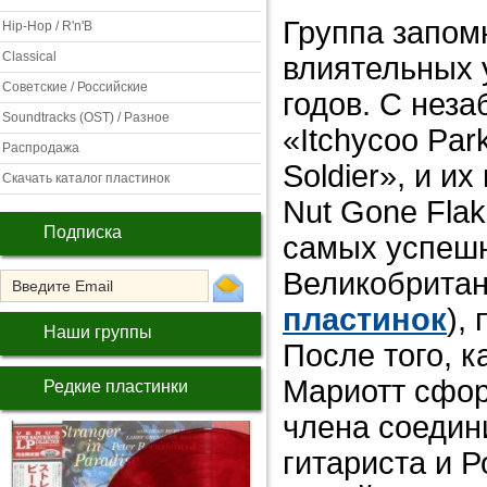
Группа запом
Hip-Hop / R'n'B
Classical
влиятельных 
Советские / Российские
годов. С нез
Soundtracks (OST) / Разное
«Itchycoo Park
Распродажа
Soldier», и 
Скачать каталог пластинок
Nut Gone Flak
Подписка
самых успешн
Великобритан
пластинок
),
Наши группы
После того, 
Мариотт сфор
Редкие пластинки
члена соедин
гитариста и Р