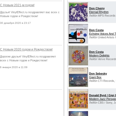
С Новым 2021-м годом!
Don Cherry
Eternal Rhythm
Друзья! VinylEffect.ru поздравляет вас всех с
Лейбл MPS Records 
Новым годом и Рождеством!
30 декабря 2020 в 23:17
Don Costa
Echoing Voices And
Лейбл United Artists 
С Новым 2020 годом и Рождеством!
Don Costa
Modern Delights
Дорогие друзья! VinylEffect.ru поздравляет
Лейбл Verve Record
всех с Новым годом и Рождеством!
6 января 2020 в 11:09
Don Sebesky
Giant Box
Лейбл CTI Records,
Donald Byrd / Gigi 
Modern Jazz Perspec
Лейбл CBS / Sony, J