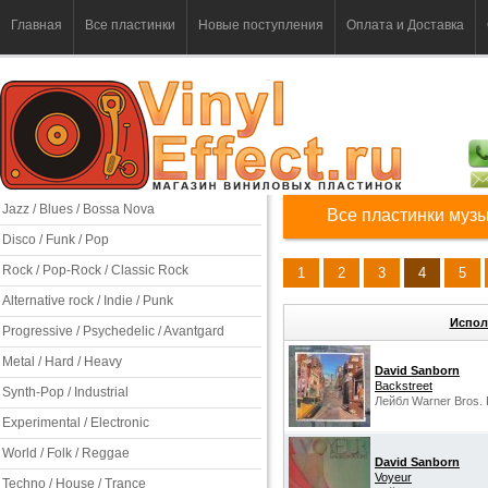
Главная
Все пластинки
Новые поступления
Оплата и Доставка
Jazz / Blues / Bossa Nova
Все пластинки музы
Disco / Funk / Pop
Rock / Pop-Rock / Classic Rock
1
2
3
4
5
Alternative rock / Indie / Punk
Испол
Progressive / Psychedelic / Avantgard
Metal / Hard / Heavy
David Sanborn
Backstreet
Synth-Pop / Industrial
Лейбл Warner Bros. 
Experimental / Electronic
World / Folk / Reggae
David Sanborn
Voyeur
Techno / House / Trance