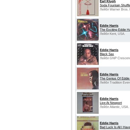
Earl Klugh‎
Soda Fountain Shuffl
Лейбл Warner Bros. 
Eddie Harris
The Exciting Eddie Ha
Лейбл Kent, USA.
Eddie Harris
Black Sax
Лейбл GNP Crescen
Eddie Harris
The Genius Of Eddie 
Лейбл Tradition Ever
Eddie Harris
Live At Newport
Лейбл Atlantic, USA.
Eddie Harris
Bad Luck Is All I Hav