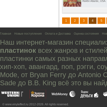
Лейбл Atlantic, USA.
1
2
3
4
5
Главная
Новые поступления
Оплата и Доставка
Оценка состояния
Нов
Наш интернет-магазин специали
пластинок
всех жанров и стилей
пластинки самых разных направ
хип-хоп
,
авангард
,
поп
,
рэгги
,
со
Mode
, от
Bryan Ferry
до
Antonio 
Sade
до
B.B. King
всё это вы най
© www.vinyleffect.ru 2012-2026. All rights reserved.