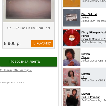
Лейбл Mercury, USA
Dino Saluzzi
Andina
Лейбл ECM Records
U2
— No Line On The Horiz... '09
Dizzy Gillespie (wi
Purdie)
Digital At Montreux, 
5 900 р.
Лейбл Pablo Live, U
В КОРЗИНУ
Djavan
Djavan
Лейбл Discos CBS, Br
Новостная лента
С Новым, 2025-м годом!
Djavan
Lilás
Лейбл Discos CBS Int
9 января 2025 в 15:46
Djavan
Bird Of Paradise
Лейбл Columbia, US