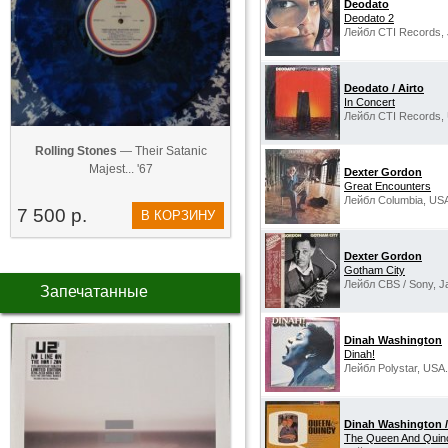
Deodato
Deodato 2
Лейбл CTI Records, 
Deodato / Airto
In Concert
Лейбл CTI Records,
Rolling Stones
— Their Satanic
Majest... '67
Dexter Gordon
Great Encounters
Лейбл Columbia, US
7 500 р.
В КОРЗИНУ
Dexter Gordon
Gotham City
Лейбл CBS / Sony, J
Запечатанные
Dinah Washington
Dinah!
Лейбл Polystar, USA.
Dinah Washington 
The Queen And Quin