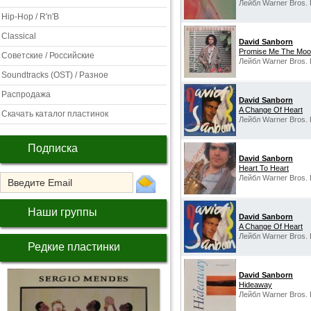
Лейбл Warner Bros. 
Hip-Hop / R'n'B
Classical
David Sanborn
Promise Me The Mo
Советские / Российские
Лейбл Warner Bros. 
Soundtracks (OST) / Разное
Распродажа
David Sanborn
A Change Of Heart
Скачать каталог пластинок
Лейбл Warner Bros. 
Подписка
David Sanborn
Heart To Heart
Лейбл Warner Bros. 
Наши группы
David Sanborn
A Change Of Heart
Лейбл Warner Bros.
Редкие пластинки
David Sanborn
Hideaway
Лейбл Warner Bros. 