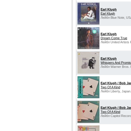
Earl Klugh
Earl Klugh
Лейбл Blue Note, US
Earl Klugh
Dream Come True
Лейбл United Artists
Earl Klugh
Whispers And Promi
Лейбл Warner Bros. 
Earl Klugh / Bob J
Two Of A Kind
Лейбл Liberty, Japan
Earl Klugh / Bob J
Two Of A Kind
Лейбл Capitol Recor