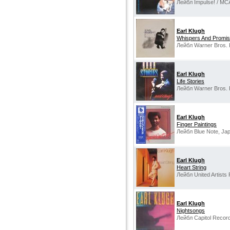
Лейбл Impulse! / MC
Earl Klugh
Whispers And Promi
Лейбл Warner Bros. 
Earl Klugh
Life Stories
Лейбл Warner Bros. 
Earl Klugh
Finger Paintings
Лейбл Blue Note, Ja
Earl Klugh
Heart String
Лейбл United Artists
Earl Klugh
Nightsongs
Лейбл Capitol Recor