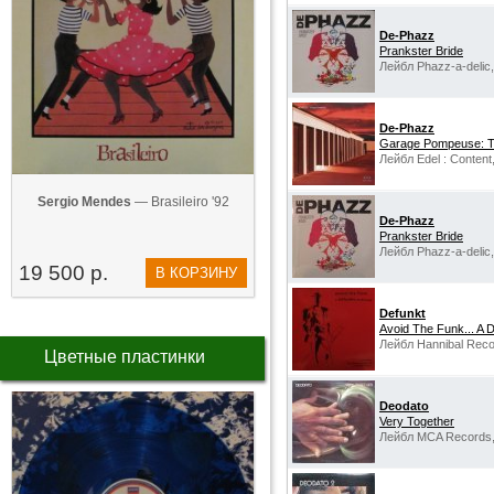
De-Phazz
Prankster Bride
Лейбл Phazz-a-delic
De-Phazz
Garage Pompeuse: Th
Лейбл Edel : Content
Sergio Mendes
— Brasileiro '92
De-Phazz
Prankster Bride
Лейбл Phazz-a-delic
19 500 р.
В КОРЗИНУ
Defunkt
Avoid The Funk... A 
Лейбл Hannibal Reco
Цветные пластинки
Deodato
Very Together
Лейбл MCA Records,