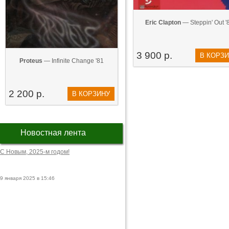
Eric Clapton
— Steppin' Out '
3 900 р.
В КОРЗ
Proteus
— Infinite Change '81
2 200 р.
В КОРЗИНУ
Новостная лента
С Новым, 2025-м годом!
9 января 2025 в 15:46