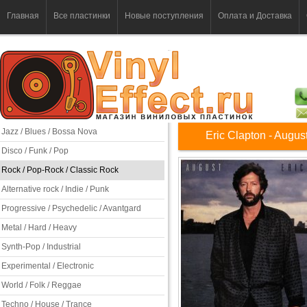
Главная
Все пластинки
Новые поступления
Оплата и Доставка
Jazz / Blues / Bossa Nova
Eric Clapton - Augus
Disco / Funk / Pop
Rock / Pop-Rock / Classic Rock
Alternative rock / Indie / Punk
Progressive / Psychedelic / Avantgard
Metal / Hard / Heavy
Synth-Pop / Industrial
Experimental / Electronic
World / Folk / Reggae
Techno / House / Trance