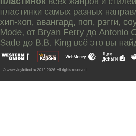
пластинок
всех жанров и стилей
пластинки самых разных направ
хип-хоп
,
авангард
,
поп
,
рэгги
,
со
Mode
, от
Bryan Ferry
до
Antonio 
Sade
до
B.B. King
всё это вы най
© www.vinyleffect.ru 2012-2026. All rights reserved.