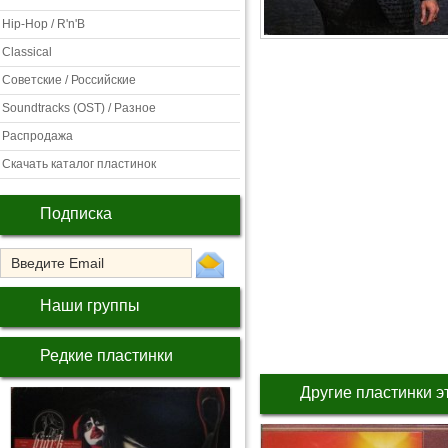
Hip-Hop / R'n'B
Classical
Советские / Российские
Soundtracks (OST) / Разное
Распродажа
Скачать каталог пластинок
Подписка
Наши группы
Редкие пластинки
Другие пластинки э