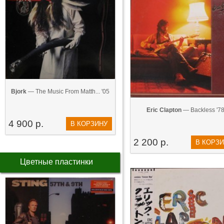
Bjork
— The Music From Matth... '05
Eric Clapton
— Backless '7
4 900 р.
В КОРЗИНУ
2 200 р.
В КОРЗ
Цветные пластинки