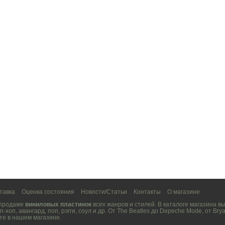
тавка
Оценка состояния
Новости/Статьи
Контакты
О магазине
 продаже
виниловых пластинок
всех жанров и стилей. В каталоге магазина 
п-хоп
,
авангард
,
поп
,
рэгги
,
соул
и др. От
The Beatles
до
Depeche Mode
, от
Brya
те в нашем магазине.