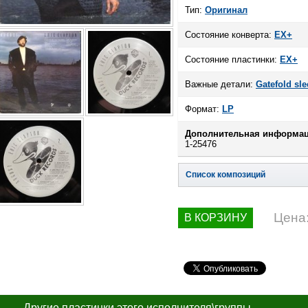
Тип:
Оригинал
Состояние конверта:
EX+
Состояние пластинки:
EX+
Важные детали:
Gatefold sle
Формат:
LP
Дополнительная информац
1-25476
Список композиций
Цена
В КОРЗИНУ
Другие пластинки этого исполнителя\группы