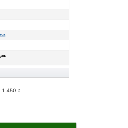
eve
ия:
:
1 450 р.