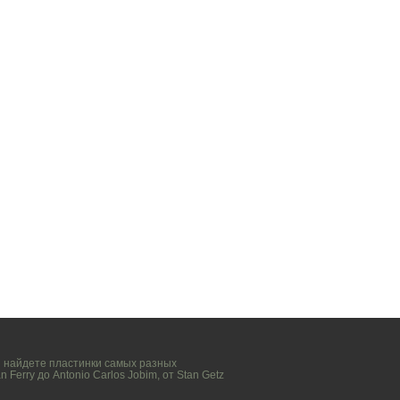
вы найдете пластинки самых разных
n Ferry
до
Antonio Carlos Jobim
, от
Stan Getz