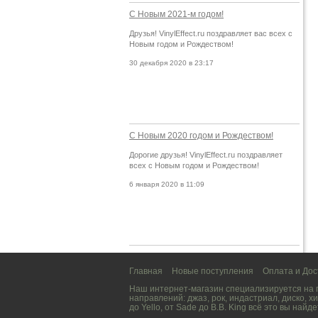
С Новым 2021-м годом!
Друзья! VinylEffect.ru поздравляет вас всех с
Новым годом и Рождеством!
30 декабря 2020 в 23:17
С Новым 2020 годом и Рождеством!
Дорогие друзья! VinylEffect.ru поздравляет
всех с Новым годом и Рождеством!
6 января 2020 в 11:09
Главная
Новые поступления
Оплата и Дос
Наш интернет-магазин специализируется на
направлений:
джаз
,
рок
,
индастриал
,
диско
,
хи
до
Yello
, от
Sade
до
B.B. King
всё это вы найде