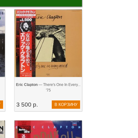
Eric Clapton
— There's One In Every...
'75
3 500 р.
У
В КОРЗИНУ