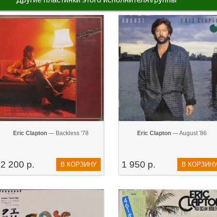
Eric Clapton
— Backless '78
Eric Clapton
— August '86
2 200 р.
1 950 р.
В КОРЗИНУ
В КОРЗИН