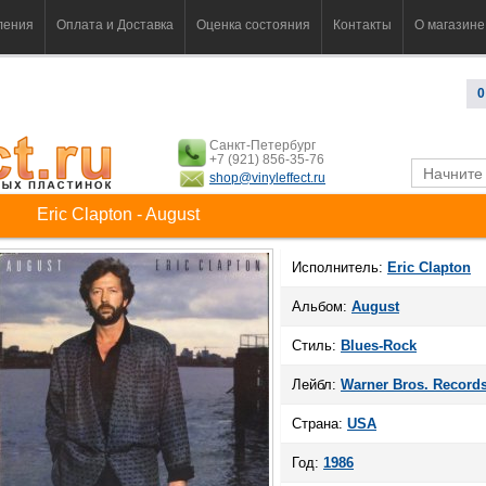
ления
Оплата и Доставка
Оценка состояния
Контакты
О магазине
0
Санкт-Петербург
+7 (921) 856-35-76
shop@vinyleffect.ru
Eric Clapton - August
Исполнитель:
Eric Clapton
Альбом:
August
Стиль:
Blues-Rock
Лейбл:
Warner Bros. Records
Страна:
USA
Год:
1986