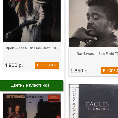
Bjork
— The Music From Matth... '05
Ray Bryant
— Solo Flight '7
4 900 р.
В КОРЗИНУ
1 850 р.
В КОРЗ
Цветные пластинки