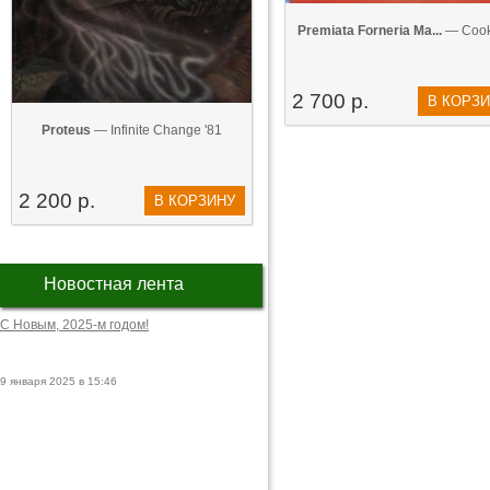
Premiata Forneria Ma...
— Cook
2 700 р.
В КОРЗ
Proteus
— Infinite Change '81
2 200 р.
В КОРЗИНУ
Новостная лента
С Новым, 2025-м годом!
9 января 2025 в 15:46