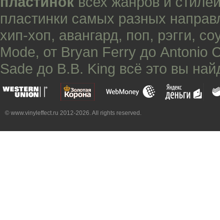
пластинок
всех жанров и стилей
пластинки самых разных направ
хип-хоп
,
авангард
,
поп
,
рэгги
,
со
Mode
, от
Bryan Ferry
до
Antonio 
Sade
до
B.B. King
всё это вы най
© www.vinyleffect.ru 2012-2026. All rights reserved.