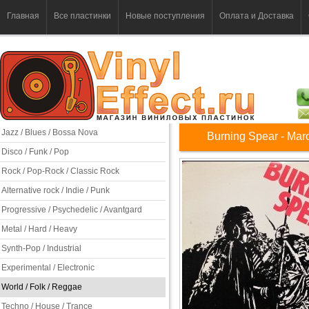
Главная
Все пластинки
Новые поступления
Оплата и Доставка
Jazz / Blues / Bossa Nova
Burning Spear - Mar
Disco / Funk / Pop
Rock / Pop-Rock / Classic Rock
Alternative rock / Indie / Punk
Progressive / Psychedelic / Avantgard
Metal / Hard / Heavy
Synth-Pop / Industrial
Experimental / Electronic
World / Folk / Reggae
Techno / House / Trance