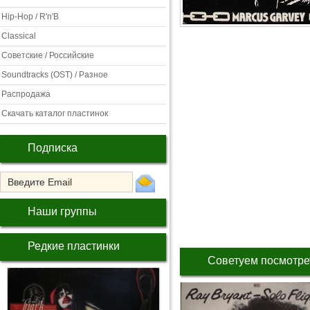
Hip-Hop / R'n'B
Classical
Советские / Российские
Soundtracks (OST) / Разное
Распродажа
Скачать каталог пластинок
Подписка
Наши группы
Редкие пластинки
Советуем посмотре