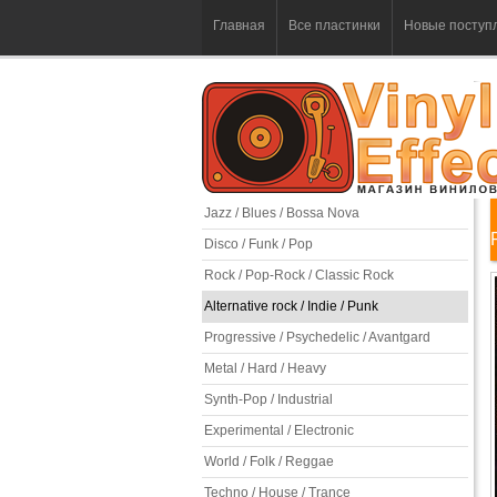
Главная
Все пластинки
Новые поступ
Jazz / Blues / Bossa Nova
Disco / Funk / Pop
Rock / Pop-Rock / Classic Rock
Alternative rock / Indie / Punk
Progressive / Psychedelic / Avantgard
Metal / Hard / Heavy
Synth-Pop / Industrial
Experimental / Electronic
World / Folk / Reggae
Techno / House / Trance