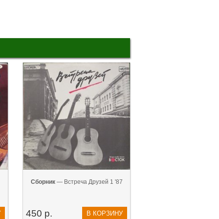
Сборник
— Встреча Друзей 1 '87
450 р.
У
В КОРЗИНУ