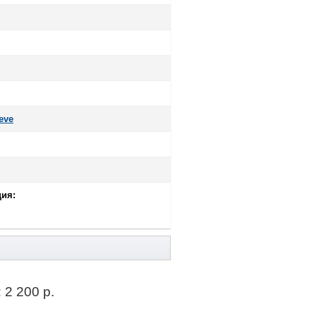
eve
ия:
:
2 200 р.