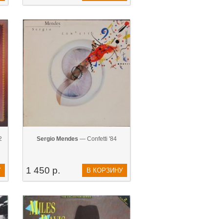
2
Sergio Mendes
— Confetti '84
1 450 р.
У
В КОРЗИНУ