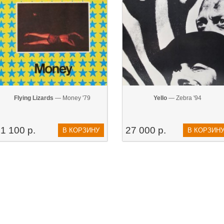
Flying Lizards
— Money '79
Yello
— Zebra '94
1 100 р.
27 000 р.
В КОРЗИНУ
В КОРЗИН