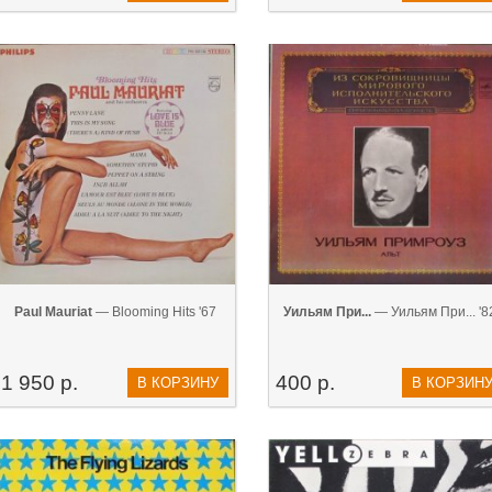
Paul Mauriat
— Blooming Hits '67
Уильям При...
— Уильям При... '8
1 950 р.
400 р.
В КОРЗИНУ
В КОРЗИН