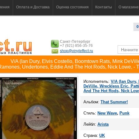
ления
Оплата и Доставка
Оценка состояния
Контакты
О магазине
0
Санкт-Петербург
+7 (921) 856-35-76
shop@vinyleffect.ru
V/A (Ian Dury, Elvis Costello, Boomtown Rats, Mink DeVille
Ramones, Undertones, Eddie And The Hot Rods, Nick Lowe, - 
Исполнитель:
V/A (Ian Dury,
DeVille, Wreckless Eric, Pa
And The Hot Rods, Nick Low
Альбом:
That Summer!
Стиль:
New Wave
,
Punk
Лейбл:
Arista
Страна:
UK