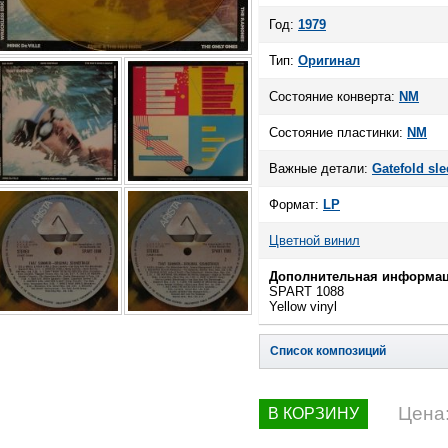
Год:
1979
Тип:
Оригинал
Состояние конверта:
NM
Состояние пластинки:
NM
Важные детали:
Gatefold sle
Формат:
LP
Цветной винил
Дополнительная информац
SPART 1088
Yellow vinyl
Список композиций
Цена
В КОРЗИНУ