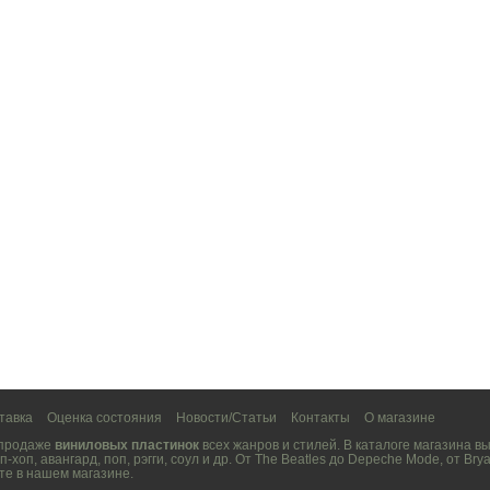
тавка
Оценка состояния
Новости/Статьи
Контакты
О магазине
 продаже
виниловых пластинок
всех жанров и стилей. В каталоге магазина 
п-хоп
,
авангард
,
поп
,
рэгги
,
соул
и др. От
The Beatles
до
Depeche Mode
, от
Brya
те в нашем магазине.