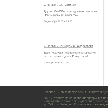
С Новым 2021-м годом!
Друзья! VinylEffect.ru поздравляет вас всех с
Новым годом и Рождеством!
30 декабря 2020 в 23:17
С Новым 2020 годом и Рождеством!
Дорогие друзья! VinylEffect.ru поздравляет
всех с Новым годом и Рождеством!
6 января 2020 в 11:09
Главная
Новые поступления
Оплата и Дос
Наш интернет-магазин специализируется на
направлений:
джаз
,
рок
,
индастриал
,
диско
,
хи
до
Yello
, от
Sade
до
B.B. King
всё это вы найде