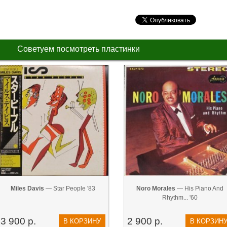
Советуем посмотреть пластинки
Miles Davis
— Star People '83
Noro Morales
— His Piano And
Rhythm... '60
3 900 р.
2 900 р.
В КОРЗИНУ
В КОРЗИН