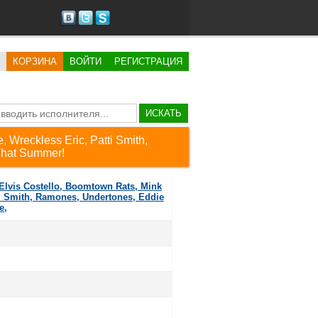
КОРЗИНА
ВОЙТИ
РЕГИСТРАЦИЯ
ИСКАТЬ
, Wreckless Eric, Patti Smith,
That Summer!
 Elvis Costello, Boomtown Rats, Mink
tti Smith, Ramones, Undertones, Eddie
e,