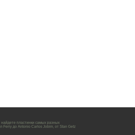
вы найдете пластинки самых разных
n Ferry
до
Antonio Carlos Jobim
, от
Stan Getz