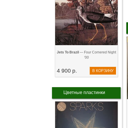
Jets To Brazil
— Four Cornered Night
'00
4 900 р.
В КОРЗИНУ
Цветные пластинки