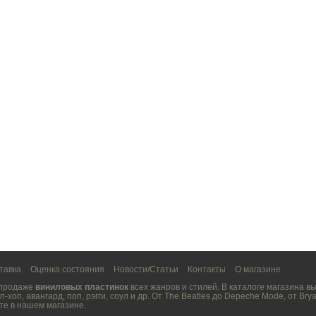
тавка
Оценка состояния
Новости/Статьи
Контакты
О магазине
 продаже
виниловых пластинок
всех жанров и стилей. В каталоге магазина 
п-хоп
,
авангард
,
поп
,
рэгги
,
соул
и др. От
The Beatles
до
Depeche Mode
, от
Brya
те в нашем магазине.