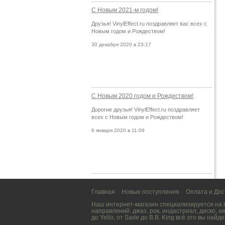
С Новым 2021-м годом!
Друзья! VinylEffect.ru поздравляет вас всех с
Новым годом и Рождеством!
30 декабря 2020 в 23:17
С Новым 2020 годом и Рождеством!
Дорогие друзья! VinylEffect.ru поздравляет
всех с Новым годом и Рождеством!
6 января 2020 в 11:09
Главная
Новые поступления
Оплата и Дос
Наш интернет-магазин специализируется на
направлений:
джаз
,
рок
,
индастриал
,
диско
,
хи
до
Yello
, от
Sade
до
B.B. King
всё это вы найде