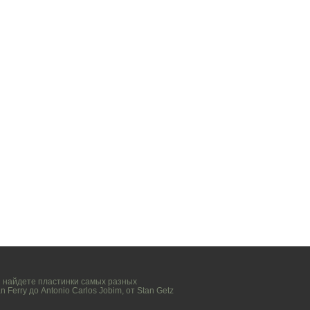
вы найдете пластинки самых разных
n Ferry
до
Antonio Carlos Jobim
, от
Stan Getz