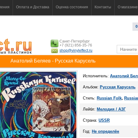
ления
Оплата и Доставка
Оценка состояния
Контакты
О магазине
0
Санкт-Петербург
+7 (921) 856-35-76
shop@vinyleffect.ru
Анатолий Беляев - Русская Карусель
Исполнитель:
Анатолий Бел
Альбом:
Русская Карусель
Стиль:
Russian Folk
,
Russia
Лейбл:
Мелодия / АЗГ
Страна:
USSR
Год:
Не определён