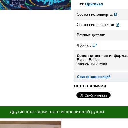
Тип:
Оригинал
Состояние конверта:
M
Состояние пластинки:
M
Важные детали:
Формат:
LP
Дополнительная информац
Export Edition
Запись 1968 года
Список композиций
нет в наличии
Другие пластинки этого исполнителя\группы