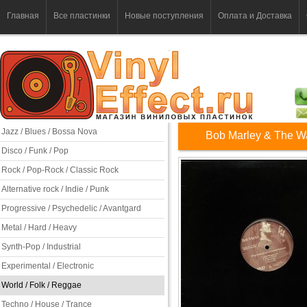
Главная
Все пластинки
Новые поступления
Оплата и Доставка
Jazz / Blues / Bossa Nova
Bob Marley & The W
Disco / Funk / Pop
Rock / Pop-Rock / Classic Rock
Alternative rock / Indie / Punk
Progressive / Psychedelic / Avantgard
Metal / Hard / Heavy
Synth-Pop / Industrial
Experimental / Electronic
World / Folk / Reggae
Techno / House / Trance