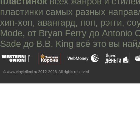
пластинок
всех жанров и стилей
пластинки самых разных направ
хип-хоп
,
авангард
,
поп
,
рэгги
,
со
Mode
, от
Bryan Ferry
до
Antonio 
Sade
до
B.B. King
всё это вы най
© www.vinyleffect.ru 2012-2026. All rights reserved.