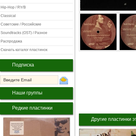
Hip-Hop / R'n'B
Classical
Советские / Российские
Soundtracks (OST) / Разное
Распродажа
Скачать каталог пластинок
Подписка
Наши группы
Редкие пластинки
Другие пластинки э