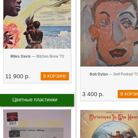
Miles Davis
— Bitches Brew '70
Bob Dylan
— Self Portrait '7
11 900 р.
В КОРЗИНУ
3 400 р.
В КОРЗ
Цветные пластинки