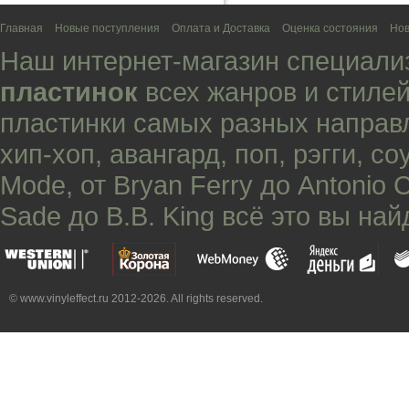
Главная
Новые поступления
Оплата и Доставка
Оценка состояния
Нов
Наш интернет-магазин специали
пластинок
всех жанров и стилей
пластинки самых разных направ
хип-хоп
,
авангард
,
поп
,
рэгги
,
со
Mode
, от
Bryan Ferry
до
Antonio 
Sade
до
B.B. King
всё это вы най
© www.vinyleffect.ru 2012-2026. All rights reserved.