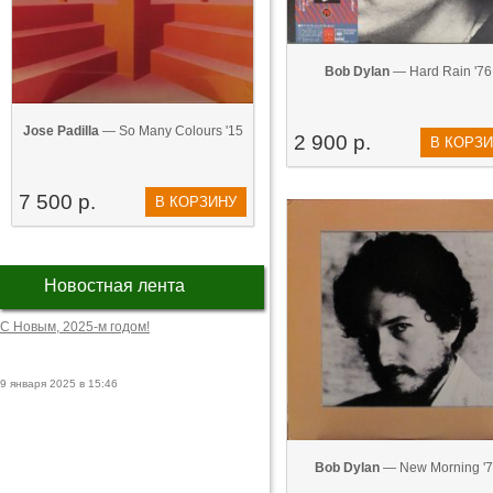
Bob Dylan
— Hard Rain '76
Jose Padilla
— So Many Colours '15
2 900 р.
В КОРЗ
7 500 р.
В КОРЗИНУ
Новостная лента
С Новым, 2025-м годом!
9 января 2025 в 15:46
Bob Dylan
— New Morning '