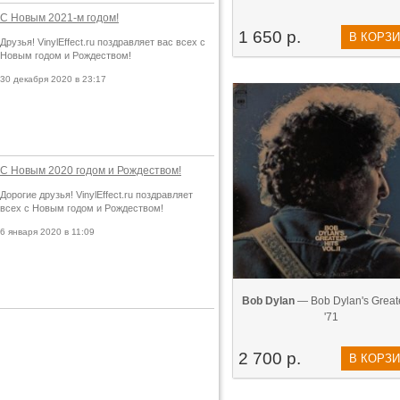
С Новым 2021-м годом!
1 650 р.
В КОРЗ
Друзья! VinylEffect.ru поздравляет вас всех с
Новым годом и Рождеством!
30 декабря 2020 в 23:17
С Новым 2020 годом и Рождеством!
Дорогие друзья! VinylEffect.ru поздравляет
всех с Новым годом и Рождеством!
6 января 2020 в 11:09
Bob Dylan
— Bob Dylan's Greates
'71
2 700 р.
В КОРЗ