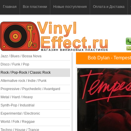
Главная
Все пластинки
Новые поступления
Оплата и Доставка
Jazz / Blues / Bossa Nova
Bob Dylan - Tempest
Disco / Funk / Pop
Rock / Pop-Rock / Classic Rock
Alternative rock / Indie / Punk
Progressive / Psychedelic / Avantgard
Metal / Hard / Heavy
Synth-Pop / Industrial
Experimental / Electronic
World / Folk / Reggae
Techno / House / Trance