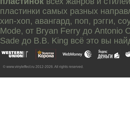
пластинок
всех жанров и стилей
пластинки самых разных направ
хип-хоп
,
авангард
,
поп
,
рэгги
,
со
Mode
, от
Bryan Ferry
до
Antonio 
Sade
до
B.B. King
всё это вы най
© www.vinyleffect.ru 2012-2026. All rights reserved.