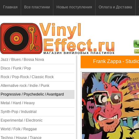
Главная
Все пластинки
Новые поступления
Оплата и Доставка
Jazz / Blues / Bossa Nova
Frank Zappa - Studi
Disco / Funk / Pop
Rock / Pop-Rock / Classic Rock
Alternative rock / Indie / Punk
Progressive / Psychedelic / Avantgard
Metal / Hard / Heavy
Synth-Pop / Industrial
Experimental / Electronic
World / Folk / Reggae
Techno / House / Trance