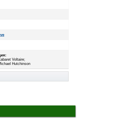
eve
ия:
baret Voltaire;
Michael Hutchinson