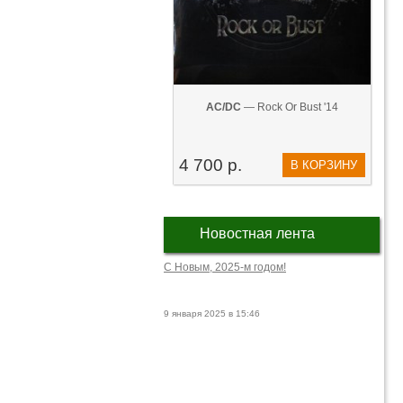
AC/DC
— Rock Or Bust '14
4 700 р.
В КОРЗИНУ
Новостная лента
С Новым, 2025-м годом!
9 января 2025 в 15:46