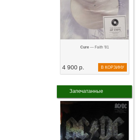
Cure
— Faith '81
4 900 р.
В КОРЗИНУ
Запечатанные