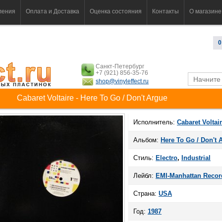
ления
Оплата и Доставка
Оценка состояния
Контакты
О магазине
0
Санкт-Петербург
+7 (921) 856-35-76
shop@vinyleffect.ru
Cabaret Voltaire - Here To Go / Don't Argue
Исполнитель:
Cabaret Voltai
Альбом:
Here To Go / Don't 
Стиль:
Electro
,
Industrial
Лейбл:
EMI-Manhattan Recor
Страна:
USA
Год:
1987