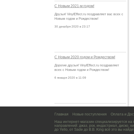
С Новым 2021-м годом!
Друзья! VinylEffect.ru поздравляет вас всех с
Новым годом и Рождеством!
30 декабря 2020 в 23:17
С Новым 2020 годом и Рождеством!
Дорогие друзья! VinylEffect.ru поздравляет
всех с Новым годом и Рождеством!
6 января 2020 в 11:09
Главная
Новые поступления
Оплата и Дос
Наш интернет-магазин специализируется на
направлений:
джаз
,
рок
,
индастриал
,
диско
,
хи
до
Yello
, от
Sade
до
B.B. King
всё это вы найде