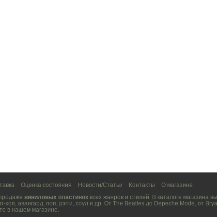
тавка
Оценка состояния
Новости/Статьи
Контакты
О магазине
 продаже
виниловых пластинок
всех жанров и стилей. В каталоге магазина 
п-хоп
,
авангард
,
поп
,
рэгги
,
соул
и др. От
The Beatles
до
Depeche Mode
, от
Brya
те в нашем магазине.