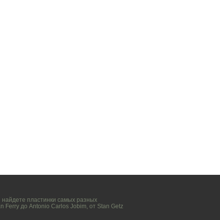
вы найдете пластинки самых разных
n Ferry
до
Antonio Carlos Jobim
, от
Stan Getz