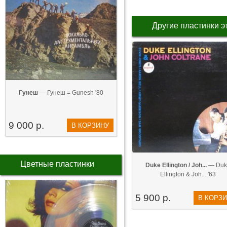
Другие пластинки э
Гунеш
— Гунеш = Gunesh '80
9 000 р.
В КОРЗИНУ
Цветные пластинки
Duke Ellington / Joh...
— Duk
Ellington & Joh... '63
5 900 р.
В КОРЗ