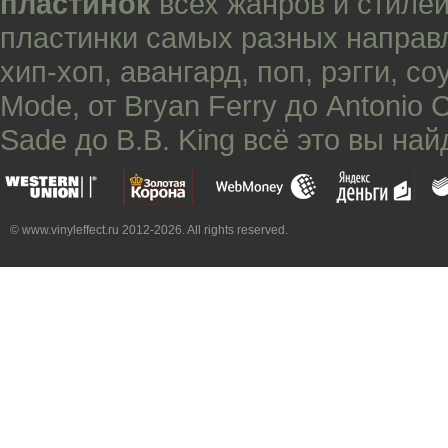
пластинок
всех жанров и стилей
пластинки самых разных направ
хип-хоп
,
авангард
,
поп
,
рэгги
,
со
Mode
, от
Bryan Ferry
до
Antonio 
Sade
до
B.B. King
всё это вы най
© www.vinyleffect.ru 2012-2026. All rights reserved.