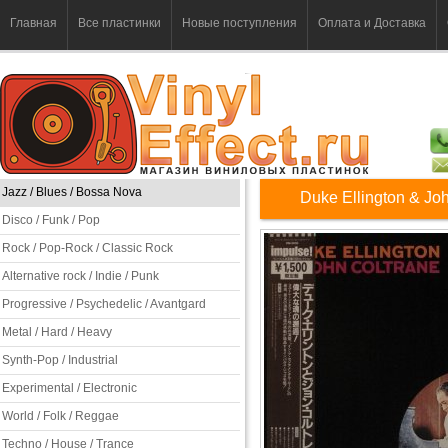
Главная
Все пластинки
Новые поступления
Оплата и Доставка
Jazz / Blues / Bossa Nova
Duke Ellington & Joh
Disco / Funk / Pop
Rock / Pop-Rock / Classic Rock
Alternative rock / Indie / Punk
Progressive / Psychedelic / Avantgard
Metal / Hard / Heavy
Synth-Pop / Industrial
Experimental / Electronic
World / Folk / Reggae
Techno / House / Trance