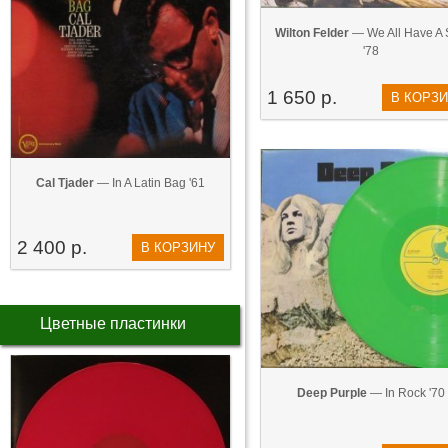
Wilton Felder
— We All Have A 
'78
1 650 р.
В КОРЗ
Cal Tjader
— In A Latin Bag '61
2 400 р.
В КОРЗИНУ
Цветные пластинки
Deep Purple
— In Rock '70