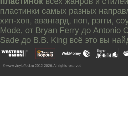
пластинок
всех жанров и стилей
пластинки самых разных направ
хип-хоп
,
авангард
,
поп
,
рэгги
,
со
Mode
, от
Bryan Ferry
до
Antonio 
Sade
до
B.B. King
всё это вы най
© www.vinyleffect.ru 2012-2026. All rights reserved.