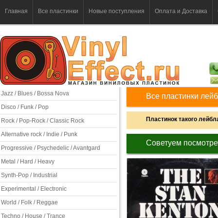
Главная
Все пластинки
Новые поступления
Оплата и Доставка
Jazz / Blues / Bossa Nova
Все пластинки лейбл
Disco / Funk / Pop
Пластинок такого лейбла
Rock / Pop-Rock / Classic Rock
Alternative rock / Indie / Punk
Советуем посмотре
Progressive / Psychedelic / Avantgard
Metal / Hard / Heavy
Synth-Pop / Industrial
Experimental / Electronic
World / Folk / Reggae
Techno / House / Trance