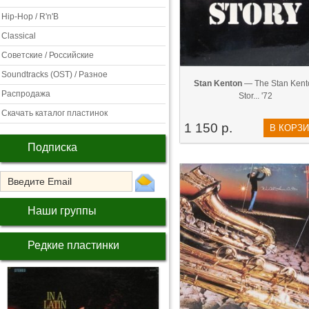
Hip-Hop / R'n'B
Classical
Советские / Российские
Soundtracks (OST) / Разное
Stan Kenton
— The Stan Kent
Распродажа
Stor... '72
Скачать каталог пластинок
1 150 р.
В КОРЗ
Подписка
Наши группы
Редкие пластинки