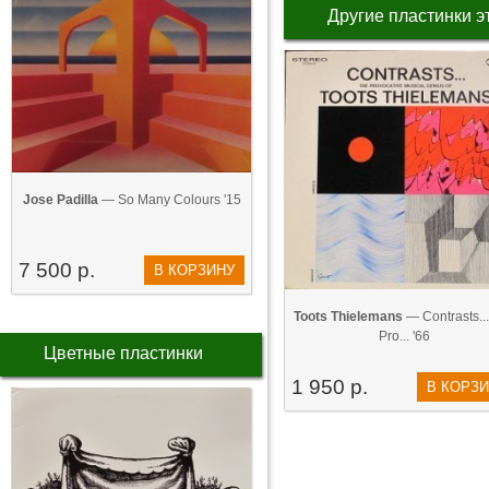
Другие пластинки э
Jose Padilla
— So Many Colours '15
7 500 р.
В КОРЗИНУ
Toots Thielemans
— Contrasts..
Pro... '66
Цветные пластинки
1 950 р.
В КОРЗ