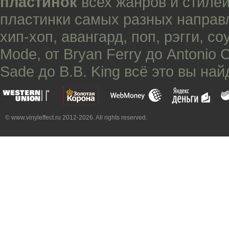
пластинок
всех жанров и стилей
пластинки самых разных направ
хип-хоп
,
авангард
,
поп
,
рэгги
,
со
Mode
, от
Bryan Ferry
до
Antonio 
Sade
до
B.B. King
всё это вы най
© www.vinyleffect.ru 2012-2026. All rights reserved.