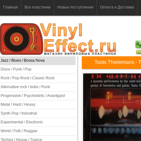
Главная
Все пластинки
Новые поступления
Оплата и Доставка
Jazz / Blues / Bossa Nova
Toots Thielemans - T
Disco / Funk / Pop
Rock / Pop-Rock / Classic Rock
Alternative rock / Indie / Punk
Progressive / Psychedelic / Avantgard
Metal / Hard / Heavy
Synth-Pop / Industrial
Experimental / Electronic
World / Folk / Reggae
Techno / House / Trance