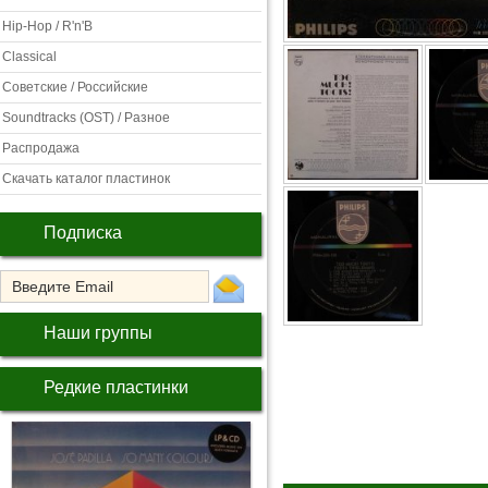
Hip-Hop / R'n'B
Classical
Советские / Российские
Soundtracks (OST) / Разное
Распродажа
Скачать каталог пластинок
Подписка
Наши группы
Редкие пластинки