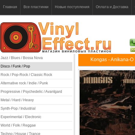
Главная
Все пластинки
Новые поступления
Оплата и Доставка
Jazz / Blues / Bossa Nova
Kongas - Anikana-O
Disco / Funk / Pop
Rock / Pop-Rock / Classic Rock
Alternative rock / Indie / Punk
Progressive / Psychedelic / Avantgard
Metal / Hard / Heavy
Synth-Pop / Industrial
Experimental / Electronic
World / Folk / Reggae
Techno / House / Trance