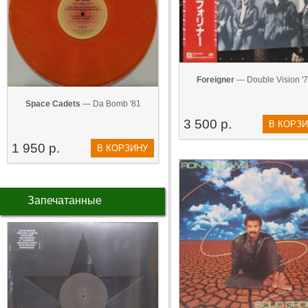
Foreigner
— Double Vision '
Space Cadets
— Da Bomb '81
3 500 р.
В КОРЗ
1 950 р.
В КОРЗИНУ
Запечатанные