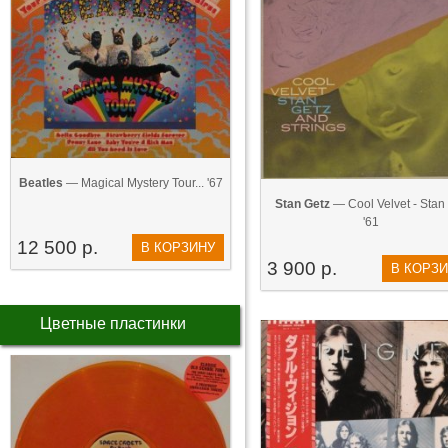
Beatles
— Magical Mystery Tour... '67
Stan Getz
— Cool Velvet - Stan 
'61
12 500 р.
В КОРЗИНУ
3 900 р.
В КОРЗ
Цветные пластинки