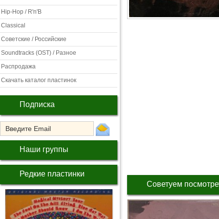
Hip-Hop / R'n'B
Classical
Советские / Российские
Soundtracks (OST) / Разное
Распродажа
Скачать каталог пластинок
Подписка
Наши группы
Редкие пластинки
Советуем посмотре