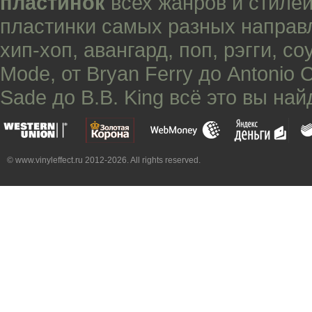
пластинок
всех жанров и стилей
пластинки самых разных направ
хип-хоп
,
авангард
,
поп
,
рэгги
,
со
Mode
, от
Bryan Ferry
до
Antonio 
Sade
до
B.B. King
всё это вы най
© www.vinyleffect.ru 2012-2026. All rights reserved.