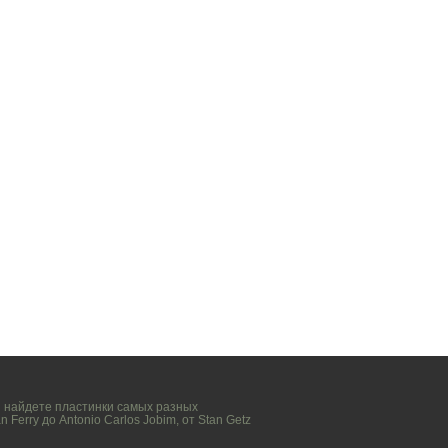
вы найдете пластинки самых разных
n Ferry
до
Antonio Carlos Jobim
, от
Stan Getz