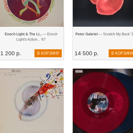
Enoch Light & The Li...
— Enoch
Peter Gabriel
— Scratch My Back '
Light's Action... '67
1 200 р.
14 500 р.
В КОРЗИНУ
В КОРЗИН