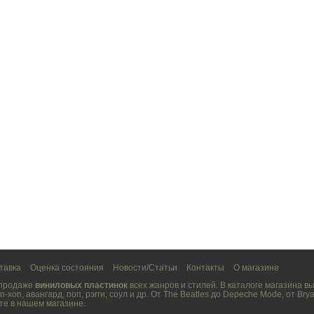
тавка
Оценка состояния
Новости/Статьи
Контакты
О магазине
 продаже
виниловых пластинок
всех жанров и стилей. В каталоге магазина 
п-хоп
,
авангард
,
поп
,
рэгги
,
соул
и др. От
The Beatles
до
Depeche Mode
, от
Brya
те в нашем магазине.