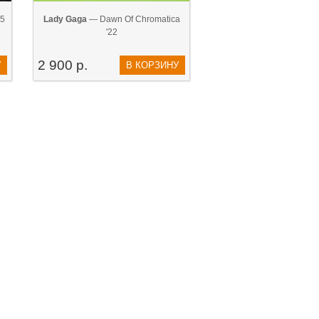
95
Lady Gaga
— Dawn Of Chromatica
'22
2 900 р.
У
В КОРЗИНУ