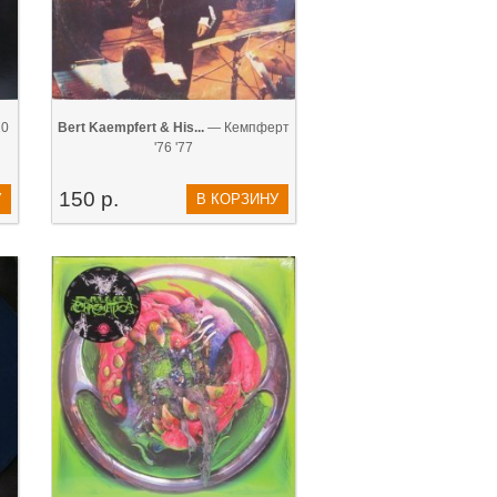
10
Bert Kaempfert & His...
— Кемпферт
'76 '77
150 р.
У
В КОРЗИНУ