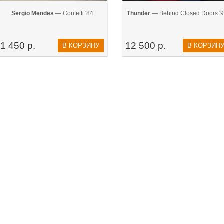
Sergio Mendes
— Confetti '84
Thunder
— Behind Closed Doors '
1 450 р.
12 500 р.
В КОРЗИНУ
В КОРЗИН