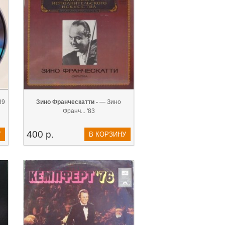
89
Зино Франческатти -
— Зино
Франч... '83
400 р.
У
В КОРЗИНУ