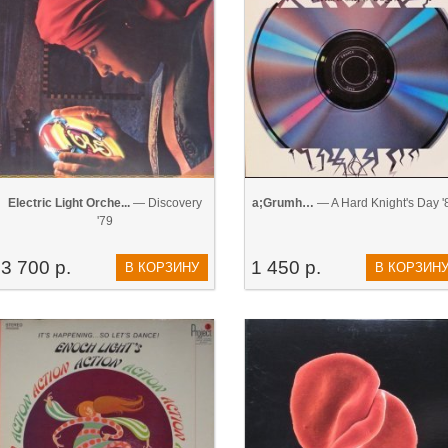
Electric Light Orche...
— Discovery
a;Grumh…
— A Hard Knight's Day '
'79
3 700 р.
1 450 р.
В КОРЗИНУ
В КОРЗИН