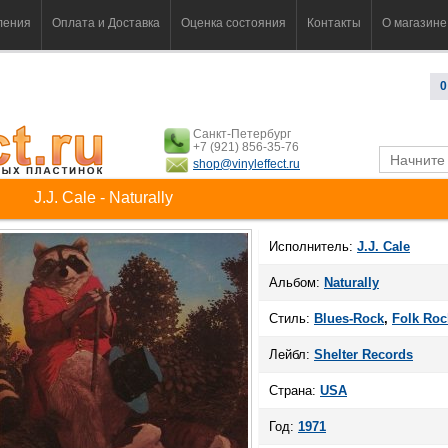
ления
Оплата и Доставка
Оценка состояния
Контакты
О магазине
0
Санкт-Петербург
+7 (921) 856-35-76
shop@vinyleffect.ru
J.J. Cale - Naturally
Исполнитель:
J.J. Cale
Альбом:
Naturally
Стиль:
Blues-Rock
,
Folk Roc
Лейбл:
Shelter Records
Страна:
USA
Год:
1971