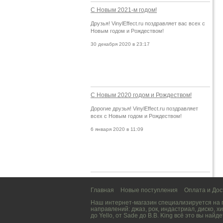
С Новым 2021-м годом!
Друзья! VinylEffect.ru поздравляет вас всех с
Новым годом и Рождеством!
30 декабря 2020 в 23:17
С Новым 2020 годом и Рождеством!
Дорогие друзья! VinylEffect.ru поздравляет
всех с Новым годом и Рождеством!
6 января 2020 в 11:09
Главная
Новые поступления
Оплата и Дос
Наш интернет-магазин специализируется на
направлений:
джаз
,
рок
,
индастриал
,
диско
,
хи
до
Yello
, от
Sade
до
B.B. King
всё это вы найде