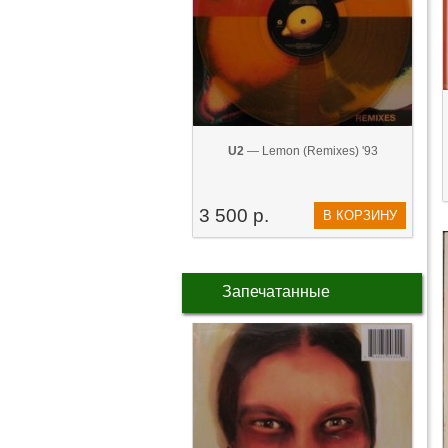
U2
— Lemon (Remixes) '93
3 500 р.
В КОРЗИНУ
Запечатанные