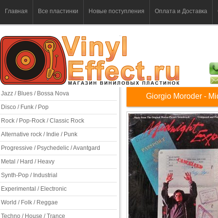
Главная
Все пластинки
Новые поступления
Оплата и Доставка
Jazz / Blues / Bossa Nova
Giorgio Moroder - Mi
Disco / Funk / Pop
Rock / Pop-Rock / Classic Rock
Alternative rock / Indie / Punk
Progressive / Psychedelic / Avantgard
Metal / Hard / Heavy
Synth-Pop / Industrial
Experimental / Electronic
World / Folk / Reggae
Techno / House / Trance