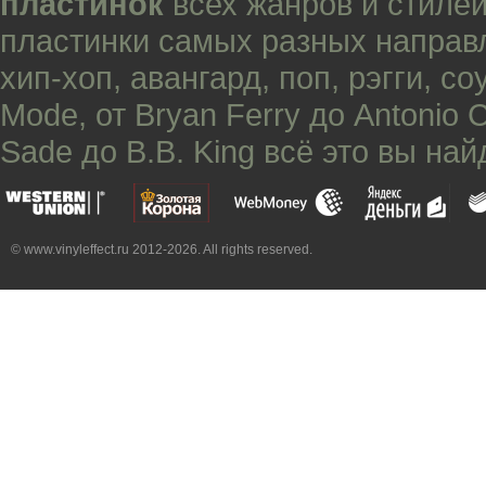
пластинок
всех жанров и стилей
пластинки самых разных направ
хип-хоп
,
авангард
,
поп
,
рэгги
,
со
Mode
, от
Bryan Ferry
до
Antonio 
Sade
до
B.B. King
всё это вы най
© www.vinyleffect.ru 2012-2026. All rights reserved.