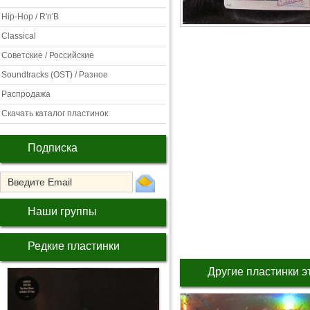
Hip-Hop / R'n'B
Classical
Советские / Российские
Soundtracks (OST) / Разное
Распродажа
Скачать каталог пластинок
Подписка
Наши группы
Редкие пластинки
Другие пластинки э