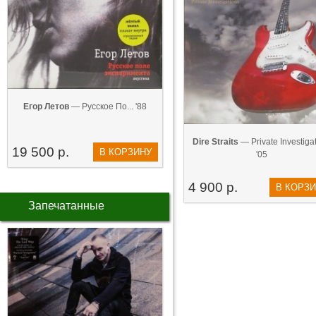
Егор Летов
— Русское По... '88
Dire Straits
— Private Investigati
19 500 р.
В КОРЗИНУ
'05
4 900 р.
В КОРЗ
Запечатанные