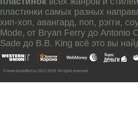
пластинок
всех жанров и стилей
пластинки самых разных направ
хип-хоп
,
авангард
,
поп
,
рэгги
,
со
Mode
, от
Bryan Ferry
до
Antonio 
Sade
до
B.B. King
всё это вы най
© www.vinyleffect.ru 2012-2026. All rights reserved.