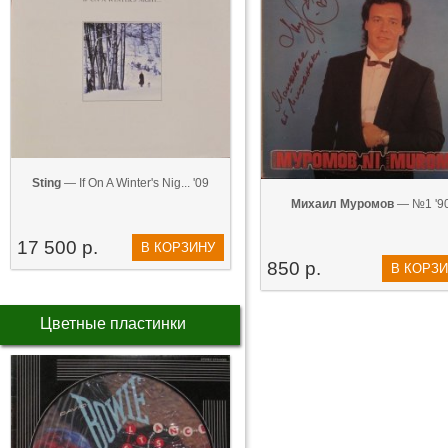
Sting
— If On A Winter's Nig... '09
Михаил Муромов
— №1 '9
17 500 р.
В КОРЗИНУ
850 р.
В КОРЗ
Цветные пластинки