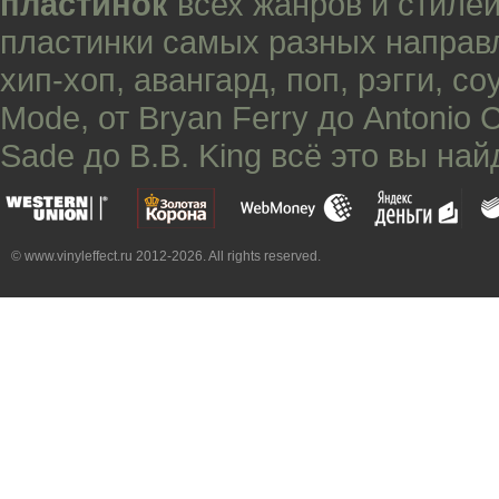
пластинок
всех жанров и стилей
пластинки самых разных направ
хип-хоп
,
авангард
,
поп
,
рэгги
,
со
Mode
, от
Bryan Ferry
до
Antonio 
Sade
до
B.B. King
всё это вы най
© www.vinyleffect.ru 2012-2026. All rights reserved.