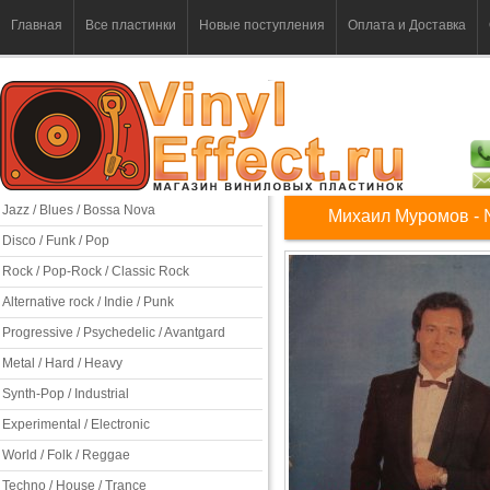
Главная
Все пластинки
Новые поступления
Оплата и Доставка
Jazz / Blues / Bossa Nova
Михаил Муромов -
Disco / Funk / Pop
Rock / Pop-Rock / Classic Rock
Alternative rock / Indie / Punk
Progressive / Psychedelic / Avantgard
Metal / Hard / Heavy
Synth-Pop / Industrial
Experimental / Electronic
World / Folk / Reggae
Techno / House / Trance