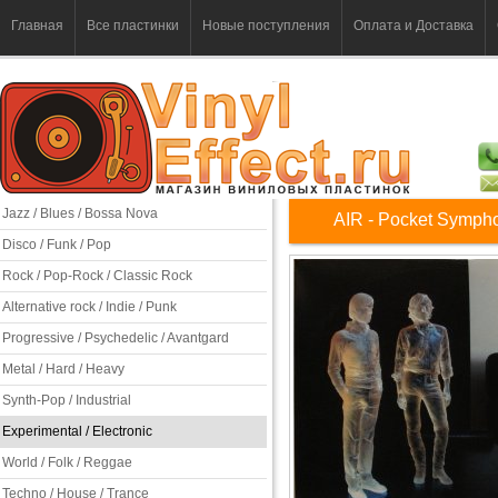
Главная
Все пластинки
Новые поступления
Оплата и Доставка
Jazz / Blues / Bossa Nova
AIR - Pocket Symph
Disco / Funk / Pop
Rock / Pop-Rock / Classic Rock
Alternative rock / Indie / Punk
Progressive / Psychedelic / Avantgard
Metal / Hard / Heavy
Synth-Pop / Industrial
Experimental / Electronic
World / Folk / Reggae
Techno / House / Trance