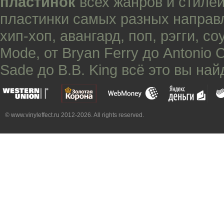
пластинок
всех жанров и стилей
пластинки самых разных направ
хип-хоп
,
авангард
,
поп
,
рэгги
,
со
Mode
, от
Bryan Ferry
до
Antonio 
Sade
до
B.B. King
всё это вы най
© www.vinyleffect.ru 2012-2026. All rights reserved.