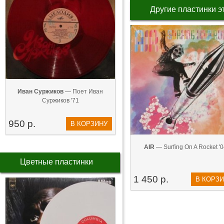
Другие пластинки э
Иван Суржиков
— Поет Иван
Суржиков '71
950 р.
В КОРЗИНУ
AIR
— Surfing On A Rocket '0
Цветные пластинки
1 450 р.
В КОРЗ