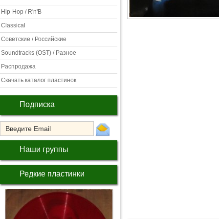
Hip-Hop / R'n'B
Classical
Советские / Российские
Soundtracks (OST) / Разное
Распродажа
Скачать каталог пластинок
Подписка
Наши группы
Редкие пластинки