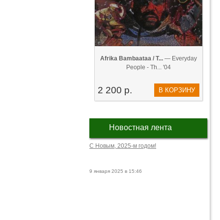
Afrika Bambaataa / T...
— Everyday
People - Th... '04
2 200 р.
В КОРЗИНУ
Новостная лента
С Новым, 2025-м годом!
9 января 2025 в 15:46