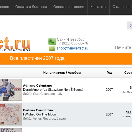
ления
Оплата и Доставка
Оценка состояния
Контакты
О магазине
0
Санкт-Петербург
+7 (921) 856-35-76
shop@vinyleffect.ru
Все пластинки 2007 года
Исполнитель / Альбом
Год
Сост
Adriano Celentano
S
Dormi Amore (La Situazione Non È Buona)
2007
конве
Лейбл Clan Celentano, Italy.
Barbara Carroll Trio
NM 
I Wished On The Moon
2007
конве
Лейбл Venus Records, Japan.