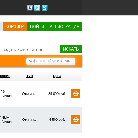
КОРЗИНА
ВОЙТИ
РЕГИСТРАЦИЯ
ИСКАТЬ
Алфавитный указатель +
ояние
Тип
Цена
 / S
Оригинал
35 000 руб.
рт/винил
/ NM+
Оригинал
6 500 руб.
рт/винил