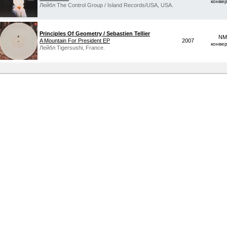
конве
Лейбл The Control Group / Island Records/USA, USA.
Principles Of Geometry / Sebastien Tellier
NM
A Mountain For President EP
2007
конве
Лейбл Tigersushi, France.