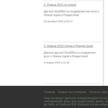
С Новым 2021-м годом!
Друзья! VinylEffect.ru поздравляет вас всех с
Новым годом и Рождеством!
30 декабря 2020 в 23:17
С Новым 2020 годом и Рождеством!
Дорогие друзья! VinylEffect.ru поздравляет
всех с Новым годом и Рождеством!
6 января 2020 в 11:09
Главная
Новые поступления
Оплата и Дос
Наш интернет-магазин специализируется на
направлений:
джаз
,
рок
,
индастриал
,
диско
,
хи
до
Yello
, от
Sade
до
B.B. King
всё это вы найде