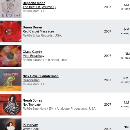
Depeche Mode
NM 
The Best Of (Volume 1)
2007
конве
Лейбл Mute, EU.
Duran Duran
NM 
Red Carpet Massacre
2007
конве
Лейбл Erika Records, USA.
Glass Candy
NM 
Miss Broadway
2007
конве
Лейбл Italians Do It Better, USA.
Nick Cave / Grinderman
NM-
Grinderman
2007
конве
Лейбл Mute, EU.
Norah Jones
NM 
Not Too Late
2007
конве
Лейбл Blue Note / EMI / Analogue Productions, USA.
PJ Harvey
NM-
White Chalk
2007