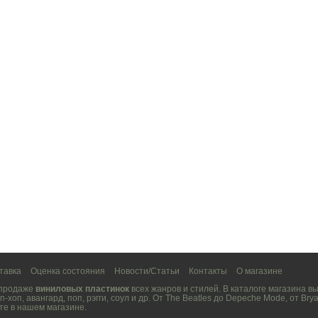
тавка
Оценка состояния
Новости/Статьи
Контакты
О магазине
 продаже
виниловых пластинок
всех жанров и стилей. В каталоге магазина 
п-хоп
,
авангард
,
поп
,
рэгги
,
соул
и др. От
The Beatles
до
Depeche Mode
, от
Brya
те в нашем магазине.