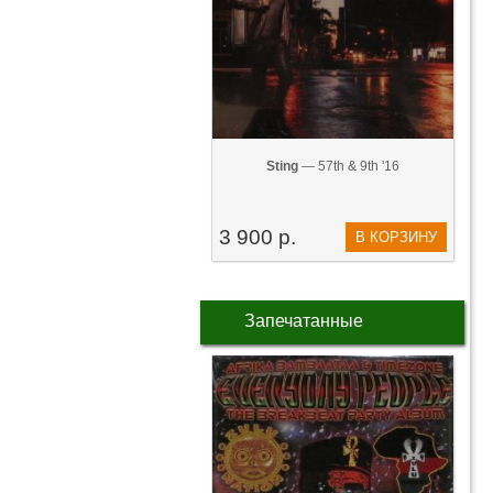
Sting
— 57th & 9th '16
3 900 р.
В КОРЗИНУ
Запечатанные