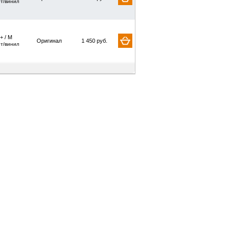
рт/винил
+ / M
Оригинал
1 450 руб.
рт/винил