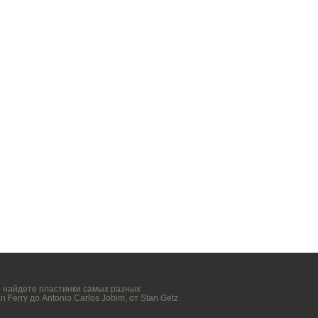
вы найдете пластинки самых разных
n Ferry
до
Antonio Carlos Jobim
, от
Stan Getz