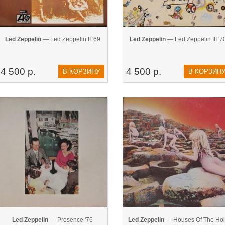
Led Zeppelin
— Led Zeppelin II '69
Led Zeppelin
— Led Zeppelin III '7
4 500 р.
4 500 р.
В КОРЗИНУ
В КОРЗИН
Led Zeppelin
— Presence '76
Led Zeppelin
— Houses Of The Hol