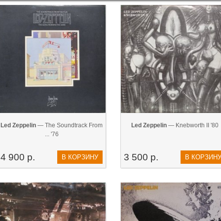
Led Zeppelin
— The Soundtrack From
Led Zeppelin
— Knebworth II '80
... '76
4 900 р.
3 500 р.
В КОРЗИНУ
В КОРЗИН