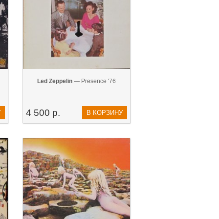
Led Zeppelin
— Presence '76
4 500 р.
У
В КОРЗИНУ