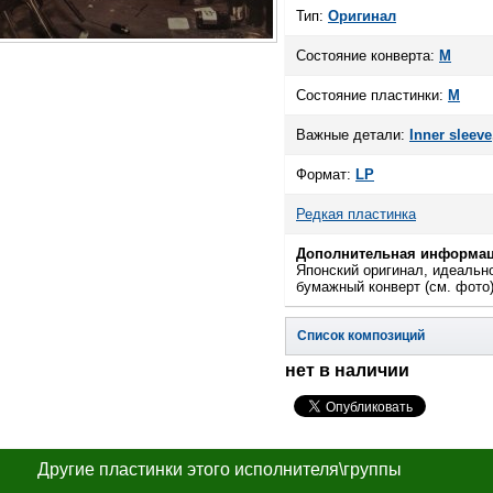
Тип:
Оригинал
Состояние конверта:
M
Состояние пластинки:
M
Важные детали:
Inner sleeve
Формат:
LP
Редкая пластинка
Дополнительная информац
Японский оригинал, идеальн
бумажный конверт (см. фото)
Список композиций
нет в наличии
Другие пластинки этого исполнителя\группы