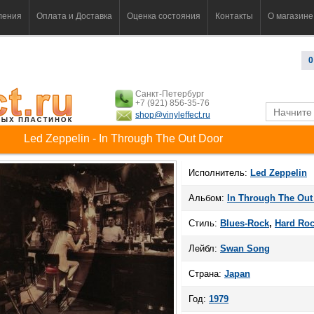
ления
Оплата и Доставка
Оценка состояния
Контакты
О магазине
0
Санкт-Петербург
+7 (921) 856-35-76
shop@vinyleffect.ru
Led Zeppelin - In Through The Out Door
Исполнитель:
Led Zeppelin
Альбом:
In Through The Out
Стиль:
Blues-Rock
,
Hard Ro
Лейбл:
Swan Song
Страна:
Japan
Год:
1979