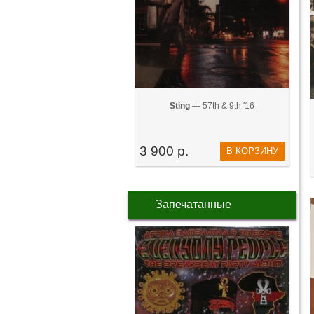
Sting
— 57th & 9th '16
3 900 р.
В КОРЗИНУ
Запечатанные