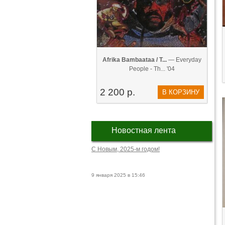
Afrika Bambaataa / T...
— Everyday
People - Th... '04
2 200 р.
В КОРЗИНУ
Новостная лента
С Новым, 2025-м годом!
9 января 2025 в 15:46