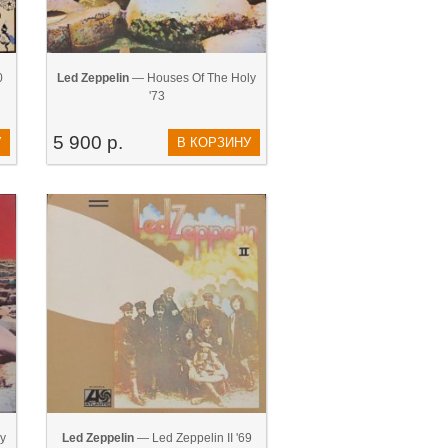
0
Led Zeppelin
— Houses Of The Holy
'73
5 900 р.
У
В КОРЗИНУ
y
Led Zeppelin
— Led Zeppelin II '69