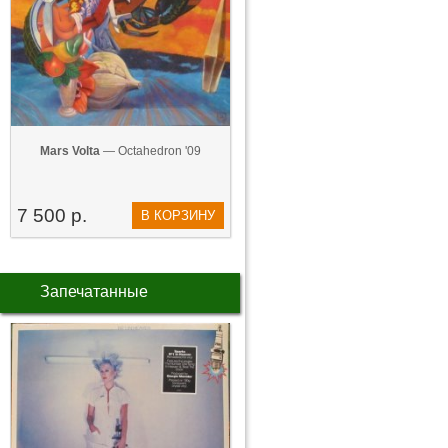
Mars Volta
— Octahedron '09
7 500 р.
В КОРЗИНУ
Запечатанные