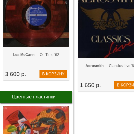
Les McCann
— On Time '62
Aerosmith
— Classics Live '
3 600 р.
В КОРЗИНУ
1 650 р.
В КОРЗ
Цветные пластинки