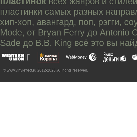
пластинок
всех жанров и стилей
пластинки самых разных направ
хип-хоп
,
авангард
,
поп
,
рэгги
,
со
Mode
, от
Bryan Ferry
до
Antonio 
Sade
до
B.B. King
всё это вы най
© www.vinyleffect.ru 2012-2026. All rights reserved.