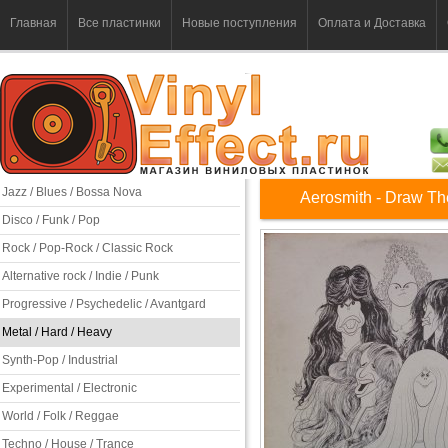
Главная
Все пластинки
Новые поступления
Оплата и Доставка
Jazz / Blues / Bossa Nova
Aerosmith - Draw Th
Disco / Funk / Pop
Rock / Pop-Rock / Classic Rock
Alternative rock / Indie / Punk
Progressive / Psychedelic / Avantgard
Metal / Hard / Heavy
Synth-Pop / Industrial
Experimental / Electronic
World / Folk / Reggae
Techno / House / Trance