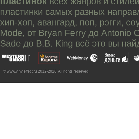
пластинок
всех жанров и стилей
пластинки самых разных направ
хип-хоп
,
авангард
,
поп
,
рэгги
,
со
Mode
, от
Bryan Ferry
до
Antonio 
Sade
до
B.B. King
всё это вы най
© www.vinyleffect.ru 2012-2026. All rights reserved.