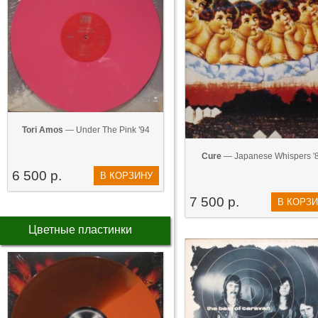
Tori Amos
— Under The Pink '94
Cure
— Japanese Whispers '
6 500 р.
В КОРЗИНУ
7 500 р.
В КОРЗ
Цветные пластинки