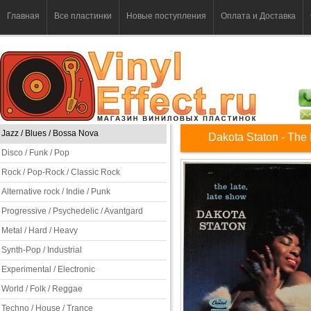
Главная
Все пластинки
Новые поступления
Оплата и Доставка
Jazz / Blues / Bossa Nova
Dakota Staton - The
Disco / Funk / Pop
Rock / Pop-Rock / Classic Rock
Alternative rock / Indie / Punk
Progressive / Psychedelic / Avantgard
Metal / Hard / Heavy
Synth-Pop / Industrial
Experimental / Electronic
World / Folk / Reggae
Techno / House / Trance