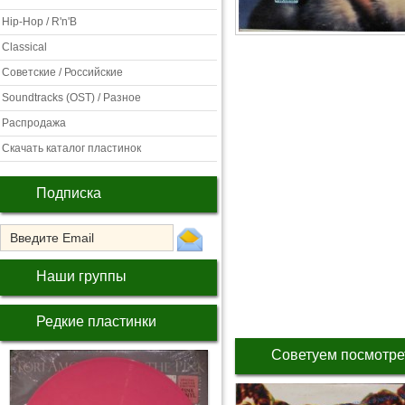
Hip-Hop / R'n'B
Classical
Советские / Российские
Soundtracks (OST) / Разное
Распродажа
Скачать каталог пластинок
Подписка
Наши группы
Редкие пластинки
Советуем посмотре