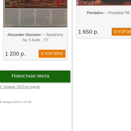
Fiordaliso
— Fiordaliso '85
1 650 р.
В КОРЗ
Alexander Glazunov
— Symphony
No. 5 Suite... '77
1 200 р.
В КОРЗИНУ
Новостная лента
С Новым, 2025-м годом!
9 января 2025 в 15:46