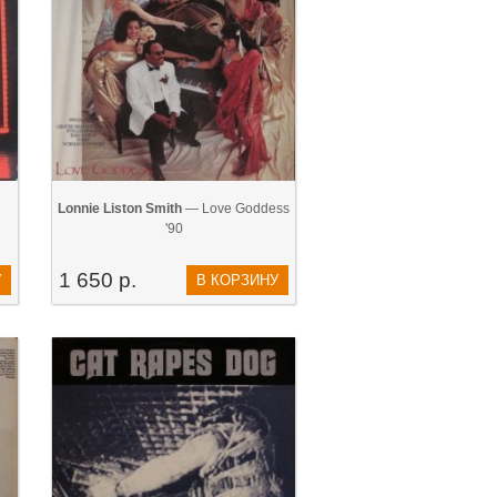
Lonnie Liston Smith
— Love Goddess
'90
1 650 р.
У
В КОРЗИНУ