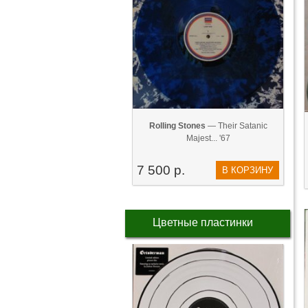
Rolling Stones
— Their Satanic
Majest... '67
7 500 р.
В КОРЗИНУ
Цветные пластинки