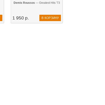
Demis Roussos
— Greatest Hits '73
1 950 р.
У
В КОРЗИНУ