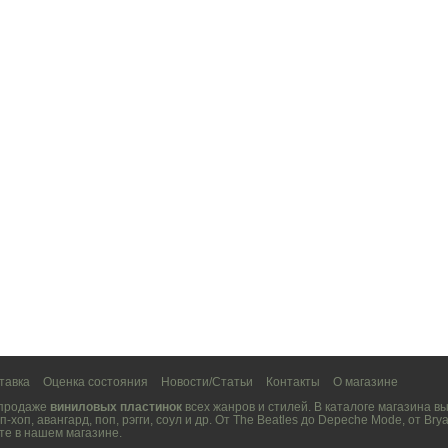
тавка
Оценка состояния
Новости/Статьи
Контакты
О магазине
 продаже
виниловых пластинок
всех жанров и стилей. В каталоге магазина 
п-хоп
,
авангард
,
поп
,
рэгги
,
соул
и др. От
The Beatles
до
Depeche Mode
, от
Brya
те в нашем магазине.