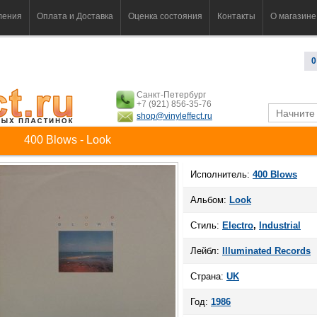
ления
Оплата и Доставка
Оценка состояния
Контакты
О магазине
0
Санкт-Петербург
+7 (921) 856-35-76
shop@vinyleffect.ru
400 Blows - Look
Исполнитель:
400 Blows
Альбом:
Look
Стиль:
Electro
,
Industrial
Лейбл:
Illuminated Records
Страна:
UK
Год:
1986