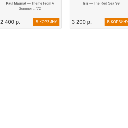
Paul Mauriat
— Theme From A
Isis
— The Red Sea '99
Summer ... '72
2 400 р.
3 200 р.
В КОРЗИНУ
В КОРЗИН