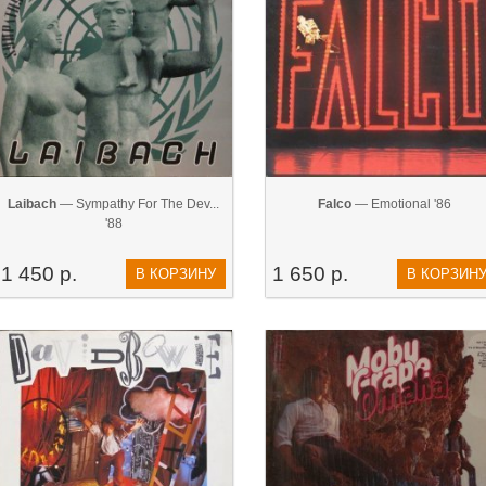
Laibach
— Sympathy For The Dev...
Falco
— Emotional '86
'88
1 450 р.
1 650 р.
В КОРЗИНУ
В КОРЗИН