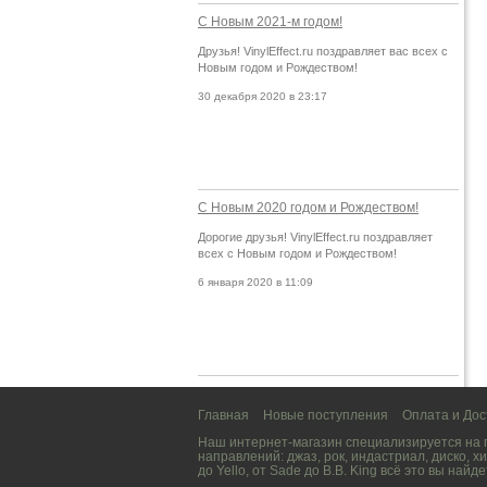
С Новым 2021-м годом!
Друзья! VinylEffect.ru поздравляет вас всех с
Новым годом и Рождеством!
30 декабря 2020 в 23:17
С Новым 2020 годом и Рождеством!
Дорогие друзья! VinylEffect.ru поздравляет
всех с Новым годом и Рождеством!
6 января 2020 в 11:09
Главная
Новые поступления
Оплата и Дос
Наш интернет-магазин специализируется на
направлений:
джаз
,
рок
,
индастриал
,
диско
,
хи
до
Yello
, от
Sade
до
B.B. King
всё это вы найде