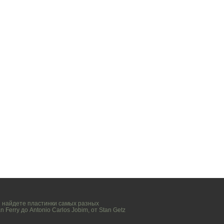
вы найдете пластинки самых разных
n Ferry
до
Antonio Carlos Jobim
, от
Stan Getz