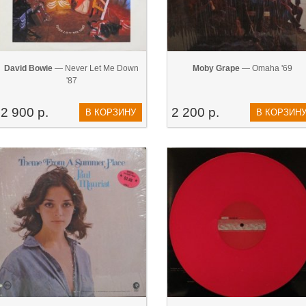
David Bowie
— Never Let Me Down
Moby Grape
— Omaha '69
'87
2 900 р.
2 200 р.
В КОРЗИНУ
В КОРЗИН