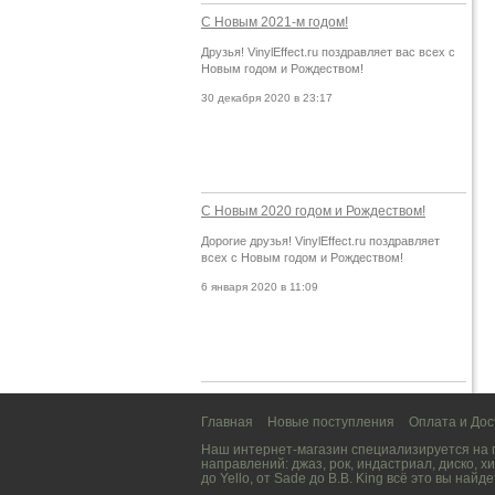
С Новым 2021-м годом!
Друзья! VinylEffect.ru поздравляет вас всех с
Новым годом и Рождеством!
30 декабря 2020 в 23:17
С Новым 2020 годом и Рождеством!
Дорогие друзья! VinylEffect.ru поздравляет
всех с Новым годом и Рождеством!
6 января 2020 в 11:09
Главная
Новые поступления
Оплата и Дос
Наш интернет-магазин специализируется на
направлений:
джаз
,
рок
,
индастриал
,
диско
,
хи
до
Yello
, от
Sade
до
B.B. King
всё это вы найде