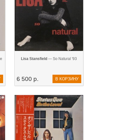
e
Lisa Stansfield
— So Natural '93
6 500 р.
У
В КОРЗИНУ