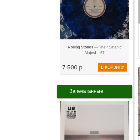
Rolling Stones
— Their Satanic
Majest... '67
7 500 р.
В КОРЗИНУ
Запечатанные