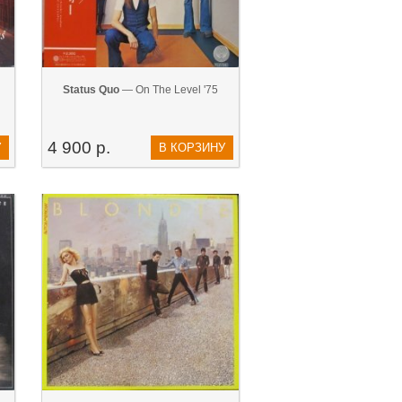
Status Quo
— On The Level '75
4 900 р.
У
В КОРЗИНУ