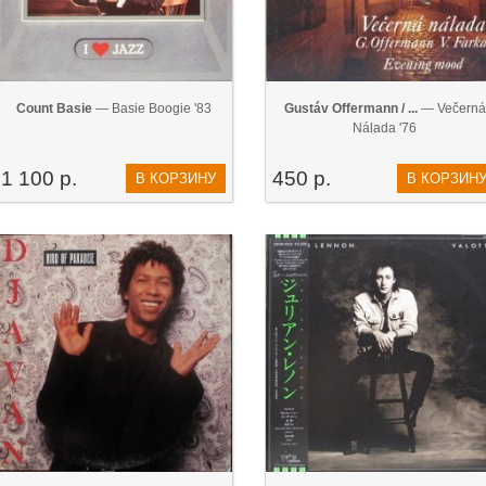
Count Basie
— Basie Boogie '83
Gustáv Offermann / ...
— Večerná
Nálada '76
1 100 р.
450 р.
В КОРЗИНУ
В КОРЗИН