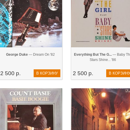
George Duke
— Dream On '82
Everything But The G...
— Baby Th
Stars Shine... '86
2 500 р.
2 500 р.
В КОРЗИНУ
В КОРЗИН