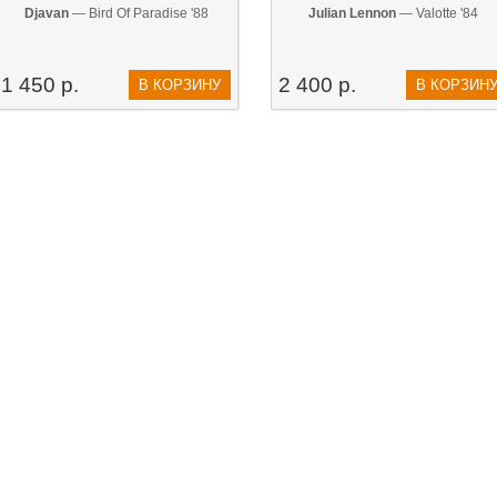
Djavan
— Bird Of Paradise '88
Julian Lennon
— Valotte '84
1 450 р.
2 400 р.
В КОРЗИНУ
В КОРЗИН