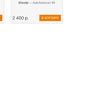
Blondie
— AutoAmerican '80
2 400 р.
У
В КОРЗИНУ