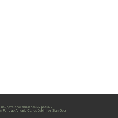
вы найдете пластинки самых разных
n Ferry
до
Antonio Carlos Jobim
, от
Stan Getz