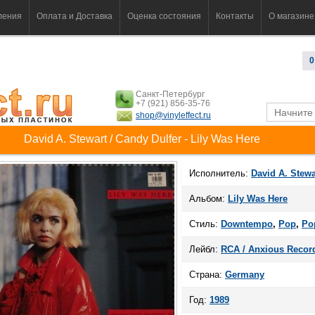
ления
Оплата и Доставка
Оценка состояния
Контакты
О магазине
0
Санкт-Петербург
+7 (921) 856-35-76
shop@vinyleffect.ru
David A. Stewart / Candy Dulfer - Lily Was Here
Исполнитель:
David A. Stewa
Альбом:
Lily Was Here
Стиль:
Downtempo
,
Pop
,
Po
Лейбл:
RCA ‎/ Anxious Recor
Страна:
Germany
Год:
1989