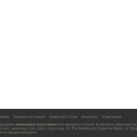
тавка
Оценка состояния
Новости/Статьи
Контакты
О магазине
 продаже
виниловых пластинок
всех жанров и стилей. В каталоге магазина 
п-хоп
,
авангард
,
поп
,
рэгги
,
соул
и др. От
The Beatles
до
Depeche Mode
, от
Brya
те в нашем магазине.