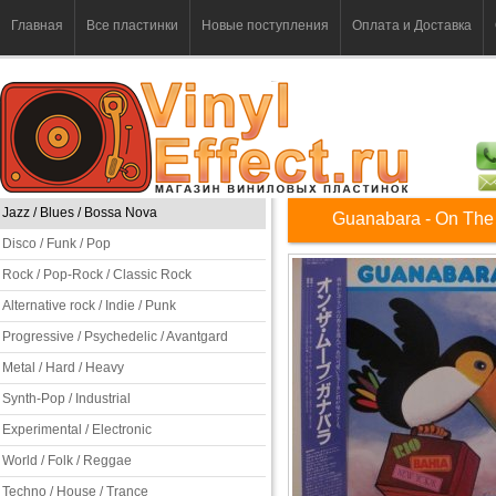
Главная
Все пластинки
Новые поступления
Оплата и Доставка
Jazz / Blues / Bossa Nova
Guanabara - On The
Disco / Funk / Pop
Rock / Pop-Rock / Classic Rock
Alternative rock / Indie / Punk
Progressive / Psychedelic / Avantgard
Metal / Hard / Heavy
Synth-Pop / Industrial
Experimental / Electronic
World / Folk / Reggae
Techno / House / Trance