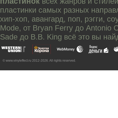
пластинок
всех жанров и стилей
пластинки самых разных направ
хип-хоп
,
авангард
,
поп
,
рэгги
,
со
Mode
, от
Bryan Ferry
до
Antonio 
Sade
до
B.B. King
всё это вы най
© www.vinyleffect.ru 2012-2026. All rights reserved.