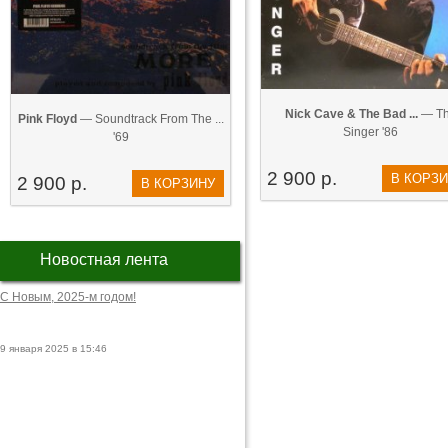
Nick Cave & The Bad ...
— T
Pink Floyd
— Soundtrack From The ...
Singer '86
'69
2 900 р.
В КОРЗ
2 900 р.
В КОРЗИНУ
Новостная лента
С Новым, 2025-м годом!
9 января 2025 в 15:46