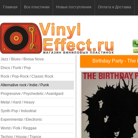
Главная
Все пластинки
Новые поступления
Оплата и Доставка
Jazz / Blues / Bossa Nova
Birthday Party - The
Disco / Funk / Pop
Rock / Pop-Rock / Classic Rock
Alternative rock / Indie / Punk
Progressive / Psychedelic / Avantgard
Metal / Hard / Heavy
Synth-Pop / Industrial
Experimental / Electronic
World / Folk / Reggae
Techno / House / Trance