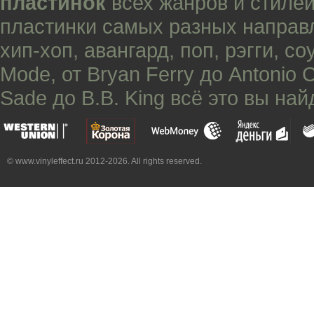
пластинок
всех жанров и стилей
пластинки самых разных направ
хип-хоп
,
авангард
,
поп
,
рэгги
,
со
Mode
, от
Bryan Ferry
до
Antonio 
Sade
до
B.B. King
всё это вы най
© www.vinyleffect.ru 2012-2026. All rights reserved.