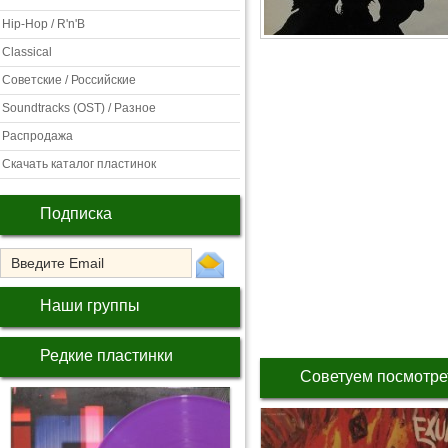
Hip-Hop / R'n'B
Classical
Советские / Российские
Soundtracks (OST) / Разное
Распродажа
Скачать каталог пластинок
Подписка
Наши группы
Редкие пластинки
Советуем посмотре