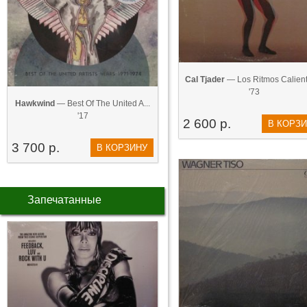
Cal Tjader
— Los Ritmos Calient
'73
Hawkwind
— Best Of The United A...
'17
2 600 р.
В КОРЗ
3 700 р.
В КОРЗИНУ
Запечатанные