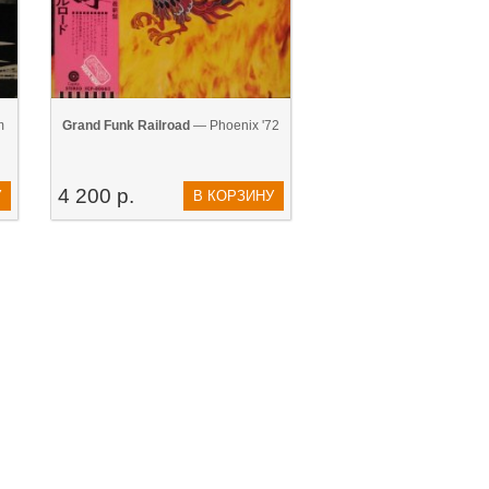
m
Grand Funk Railroad
— Phoenix '72
4 200 р.
У
В КОРЗИНУ