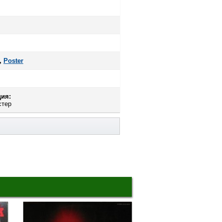
,
Poster
ия:
стер