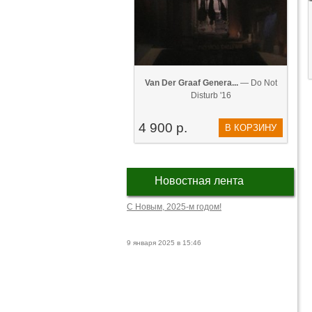
Van Der Graaf Genera...
— Do Not
Disturb '16
4 900 р.
В КОРЗИНУ
Новостная лента
С Новым, 2025-м годом!
9 января 2025 в 15:46