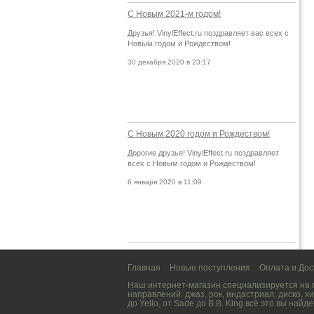
С Новым 2021-м годом!
Друзья! VinylEffect.ru поздравляет вас всех с
Новым годом и Рождеством!
30 декабря 2020 в 23:17
С Новым 2020 годом и Рождеством!
Дорогие друзья! VinylEffect.ru поздравляет
всех с Новым годом и Рождеством!
6 января 2020 в 11:09
Главная
Новые поступления
Оплата и Дос
Наш интернет-магазин специализируется на
направлений:
джаз
,
рок
,
индастриал
,
диско
,
хи
до
Yello
, от
Sade
до
B.B. King
всё это вы найде