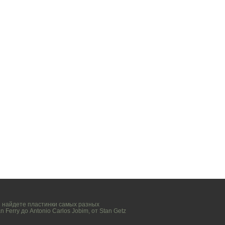
вы найдете пластинки самых разных
n Ferry
до
Antonio Carlos Jobim
, от
Stan Getz