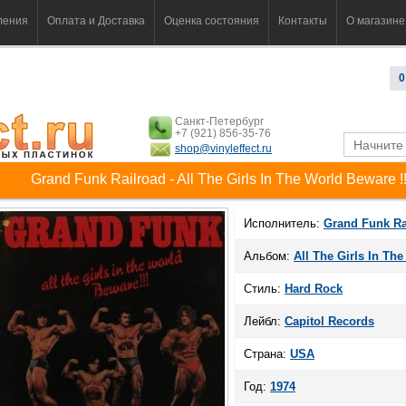
ления
Оплата и Доставка
Оценка состояния
Контакты
О магазине
0
Санкт-Петербург
+7 (921) 856-35-76
shop@vinyleffect.ru
Grand Funk Railroad - All The Girls In The World Beware !!
Исполнитель:
Grand Funk Ra
Альбом:
All The Girls In The
Стиль:
Hard Rock
Лейбл:
Capitol Records
Страна:
USA
Год:
1974