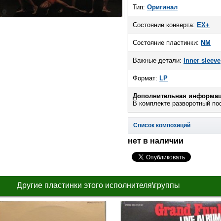
Тип:
Оригинал
Состояние конверта:
EX+
Состояние пластинки:
NM
Важные детали:
Inner sleeve
Формат:
LP
Дополнительная информац
В комплекте разворотный по
Список композиций
нет в наличии
Другие пластинки этого исполнителя\группы