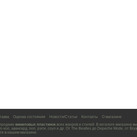
тавка
Оценка состояния
Новости/Статьи
Контакты
О магазине
 продаже
виниловых пластинок
всех жанров и стилей. В каталоге магазина 
п-хоп
,
авангард
,
поп
,
рэгги
,
соул
и др. От
The Beatles
до
Depeche Mode
, от
Brya
те в нашем магазине.