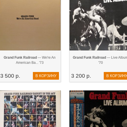
Grand Funk Railroad
— We're An
Grand Funk Railroad
— Live Albu
American Ba... '73
'70
3 500 р.
3 200 р.
В КОРЗИНУ
В КОРЗИН