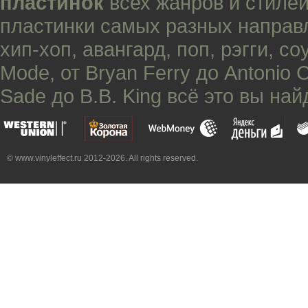
пластинок
всех жанров и стилей
пластинки самых разных направ
хип-хоп
,
авангард
,
поп
,
рэгги
,
со
Mode
, от
Bryan Ferry
до
Antonio 
Sade
до
B.B. King
всё это вы най
© www.vinyleffect.ru 2012-2026. All rights reserved.