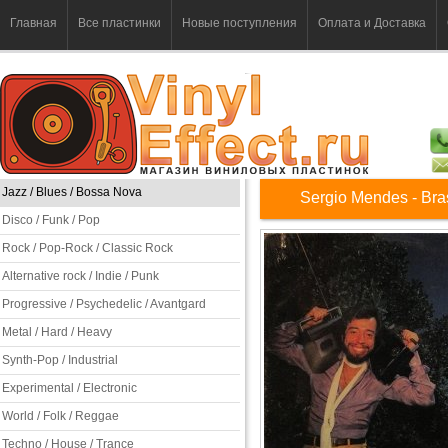
Главная
Все пластинки
Новые поступления
Оплата и Доставка
Jazz / Blues / Bossa Nova
Sergio Mendes - Bras
Disco / Funk / Pop
Rock / Pop-Rock / Classic Rock
Alternative rock / Indie / Punk
Progressive / Psychedelic / Avantgard
Metal / Hard / Heavy
Synth-Pop / Industrial
Experimental / Electronic
World / Folk / Reggae
Techno / House / Trance