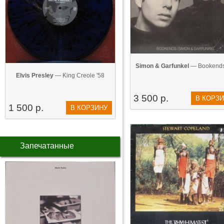
Simon & Garfunkel
— Bookends
Elvis Presley
— King Creole '58
3 500 р.
В КОРЗ
1 500 р.
В КОРЗИНУ
Запечатанные