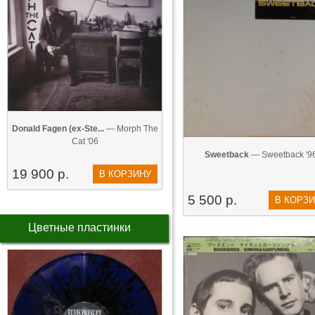
Donald Fagen (ex-Ste...
— Morph The
Cat '06
Sweetback
— Sweetback '9
19 900 р.
В КОРЗИНУ
5 500 р.
В КОРЗ
Цветные пластинки