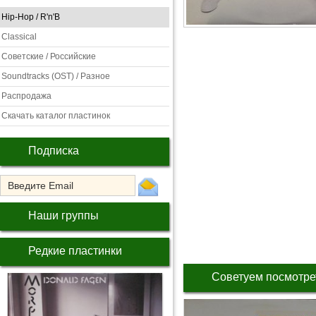
Hip-Hop / R'n'B
Classical
Советские / Российские
Soundtracks (OST) / Разное
Распродажа
Скачать каталог пластинок
Подписка
Наши группы
Редкие пластинки
Советуем посмотре