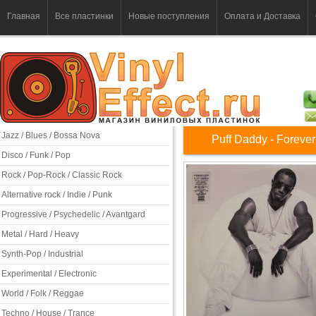
Главная
Все пластинки
Новые поступления
Оплата и Доставка
Jazz / Blues / Bossa Nova
Puff Daddy - Forever
Disco / Funk / Pop
Rock / Pop-Rock / Classic Rock
Alternative rock / Indie / Punk
Progressive / Psychedelic / Avantgard
Metal / Hard / Heavy
Synth-Pop / Industrial
Experimental / Electronic
World / Folk / Reggae
Techno / House / Trance