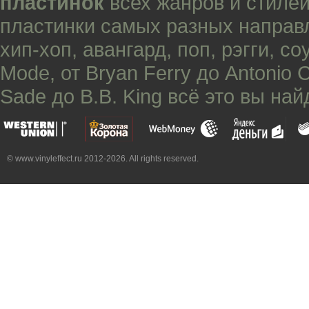
пластинок
всех жанров и стилей
пластинки самых разных направ
хип-хоп
,
авангард
,
поп
,
рэгги
,
со
Mode
, от
Bryan Ferry
до
Antonio 
Sade
до
B.B. King
всё это вы най
© www.vinyleffect.ru 2012-2026. All rights reserved.