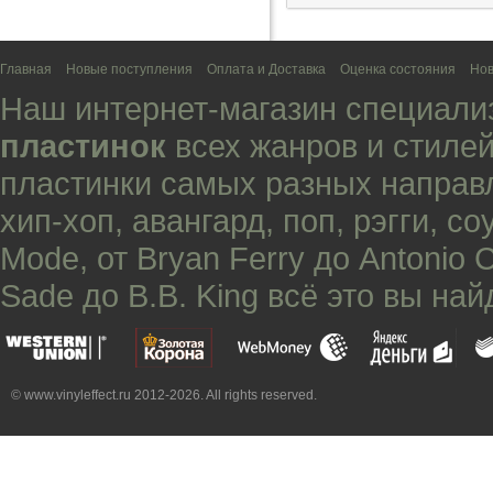
Главная
Новые поступления
Оплата и Доставка
Оценка состояния
Нов
Наш интернет-магазин специали
пластинок
всех жанров и стилей
пластинки самых разных направ
хип-хоп
,
авангард
,
поп
,
рэгги
,
со
Mode
, от
Bryan Ferry
до
Antonio 
Sade
до
B.B. King
всё это вы най
© www.vinyleffect.ru 2012-2026. All rights reserved.