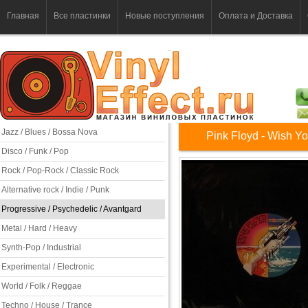
Главная
Все пластинки
Новые поступления
Оплата и Доставка
Jazz / Blues / Bossa Nova
Pink Floyd‎ - Wish 
Disco / Funk / Pop
Rock / Pop-Rock / Classic Rock
Alternative rock / Indie / Punk
Progressive / Psychedelic / Avantgard
Metal / Hard / Heavy
Synth-Pop / Industrial
Experimental / Electronic
World / Folk / Reggae
Techno / House / Trance