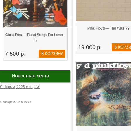
Pink Floyd
— The Wall '79
Chris Rea
— Road Songs For Lover...
'17
19 000 р.
В КОРЗ
7 500 р.
В КОРЗИНУ
Новостная лента
С Новым, 2025-м годом!
9 января 2025 в 15:46