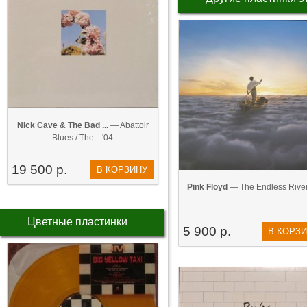
Nick Cave & The Bad ...
— Abattoir
Blues / The... '04
19 500 р.
В КОРЗИНУ
Pink Floyd
— The Endless River
Цветные пластинки
5 900 р.
В КОРЗ