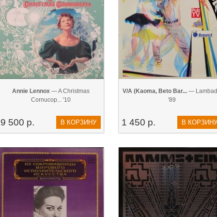
Annie Lennox
— A Christmas
V/A (Kaoma, Beto Bar...
— Lamba
Cornucop... '10
'89
9 500 р.
1 450 р.
В КОРЗИНУ
В КОРЗИН