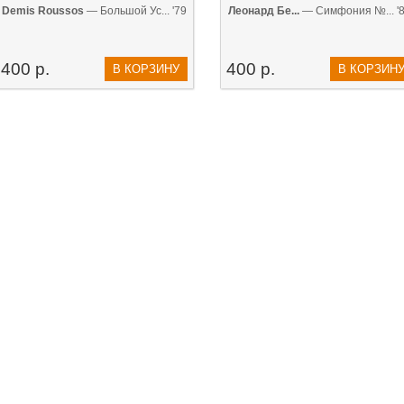
Demis Roussos
— Большой Ус... '79
Леонард Бе...
— Симфония №... '
400 р.
400 р.
В КОРЗИНУ
В КОРЗИН