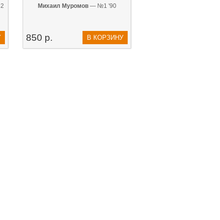
82
Михаил Муромов
— №1 '90
850 р.
У
В КОРЗИНУ