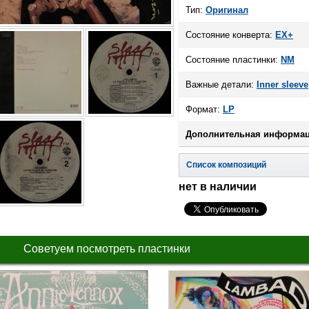
Тип:
Оригинал
Состояние конверта:
EX+
Состояние пластинки:
NM
Важные детали:
Inner sleeve
Формат:
LP
Дополнительная информац
Список композиций
нет в наличии
Советуем посмотреть пластинки