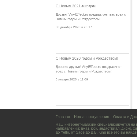
С Новым 2021-м годом!
Друзья! VinylEffect.ru поздравляет вас всех с
Новым годом и Рождеством!
30 декабря 2020 в 23:17
С Новым 2020 годом и Рождеством!
Дорогие друзья! VinylEffect.ru поздравляет
всех с Новым годом и Рождеством!
6 января 2020 в 11:09
Главная
Новые поступления
Оплата и Дос
Наш интернет-магазин специализируется на
направлений:
джаз
,
рок
,
индастриал
,
диско
,
хи
до
Yello
, от
Sade
до
B.B. King
всё это вы найде