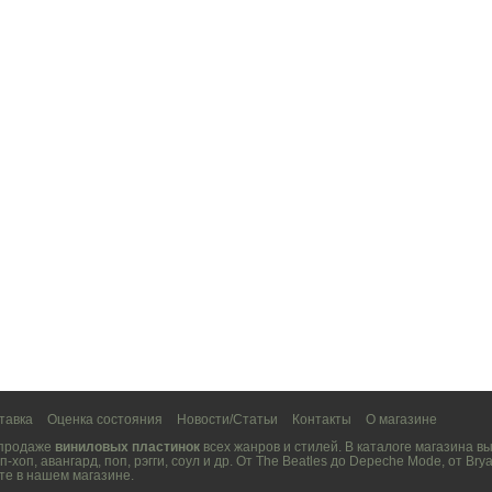
тавка
Оценка состояния
Новости/Статьи
Контакты
О магазине
 продаже
виниловых пластинок
всех жанров и стилей. В каталоге магазина 
п-хоп
,
авангард
,
поп
,
рэгги
,
соул
и др. От
The Beatles
до
Depeche Mode
, от
Brya
те в нашем магазине.