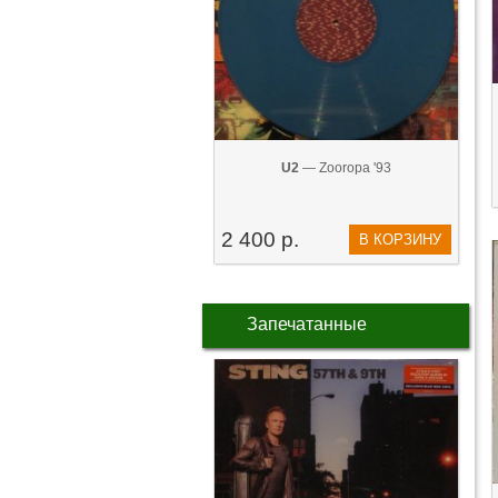
U2
— Zooropa '93
2 400 р.
В КОРЗИНУ
Запечатанные