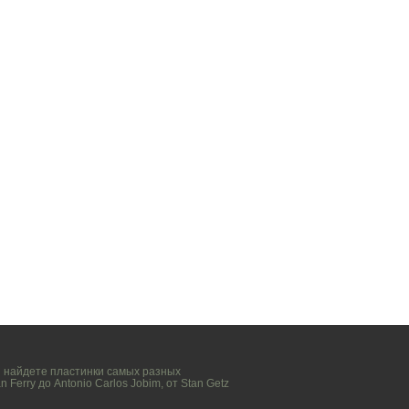
вы найдете пластинки самых разных
n Ferry
до
Antonio Carlos Jobim
, от
Stan Getz