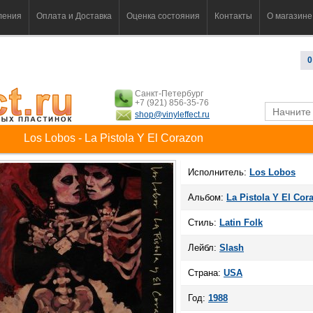
ления
Оплата и Доставка
Оценка состояния
Контакты
О магазине
0
Санкт-Петербург
+7 (921) 856-35-76
shop@vinyleffect.ru
Los Lobos - La Pistola Y El Corazon
Исполнитель:
Los Lobos
Альбом:
La Pistola Y El Cor
Стиль:
Latin Folk
Лейбл:
Slash
Страна:
USA
Год:
1988