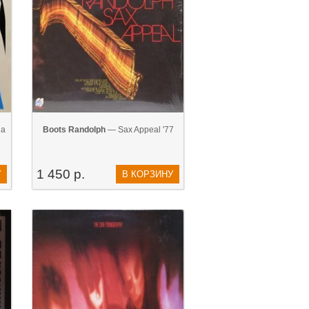
da
Boots Randolph
— Sax Appeal '77
1 450 р.
У
В КОРЗИНУ